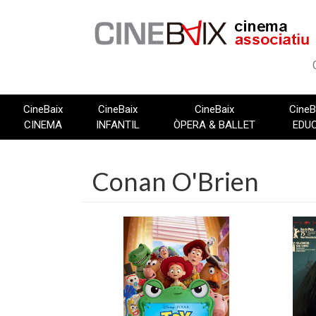
Vés
al
contingut
CineBaix
CineBaix
CineBaix
CineB
CINEMA
INFANTIL
ÒPERA & BALLET
EDU
Conan O'Brien