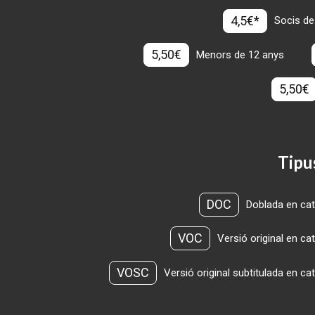
4,5€*
Socis de
5,50€
Menors de 12 anys
5,50€
Tipu
DOC
Doblada en cat
VOC
Versió original en ca
VOSC
Versió original subtitulada en ca