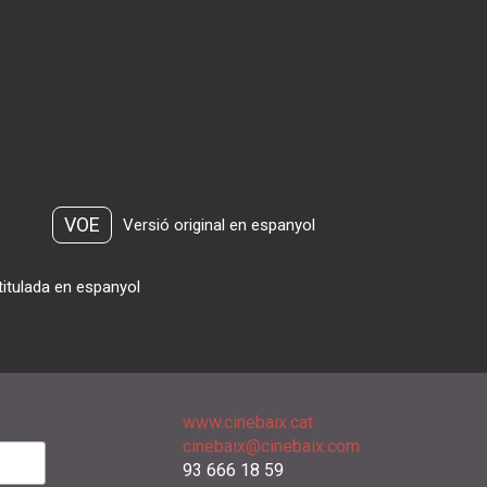
VOE
Versió original en espanyol
titulada en espanyol
www.cinebaix.cat
cinebaix@cinebaix.com
93 666 18 59