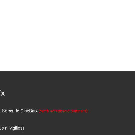
ix
Socis de CineBaix
(*amb acreditació pertinent)
 ni vigilies)