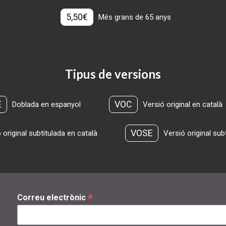
5,50€
Més grans de 65 anys
Tipus de versions
E
VOC
Doblada en espanyol
Versió original en català
VOSE
 original subtitulada en català
Versió original sub
*
Correu electrònic