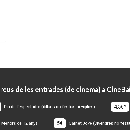
reus de les entrades (de cinema) a CineBa
4,5€*
Dia de l'espectador (dilluns no festius ni vigilies)
5€
Menors de 12 anys
Carnet Jove (Divendres no festius