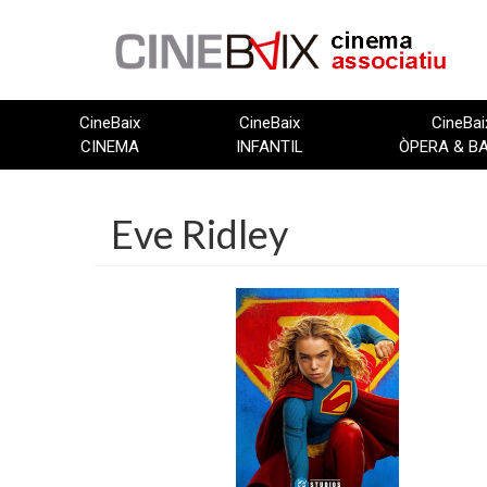
Vés
al
contingut
CineBaix
CineBaix
CineBai
CINEMA
INFANTIL
ÒPERA & B
Eve Ridley