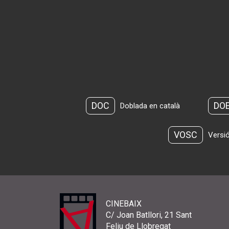
DOC
DO
Doblada en català
VOSC
Versió
CINEBAIX
C/ Joan Batllori, 21 Sant
Feliu de Llobregat