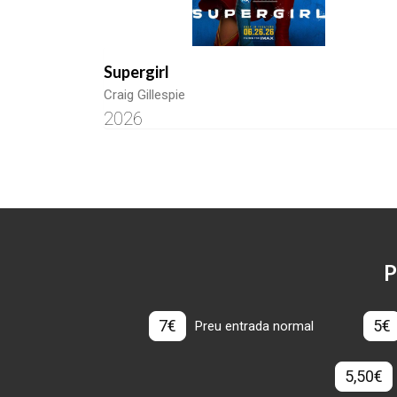
Supergirl
Craig Gillespie
2026
P
7€
5€
Preu entrada normal
5,50€