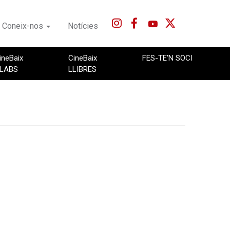
Coneix-nos
Notícies
ineBaix
CineBaix
FES-TE'N SOCI
LABS
LLIBRES