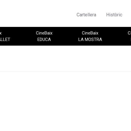
Cartellera
Històric
x
CineBaix
CineBaix
C
ALLET
EDUCA
LA MOSTRA