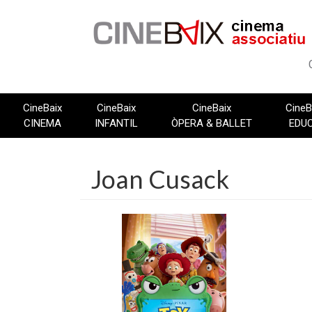
Vés
al
contingut
CineBaix
CineBaix
CineBaix
CineB
CINEMA
INFANTIL
ÒPERA & BALLET
EDU
Joan Cusack