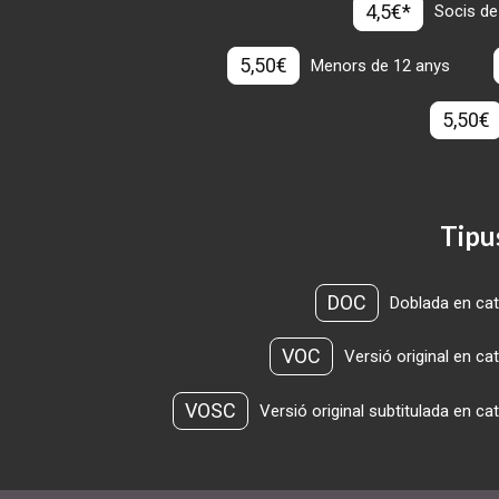
4,5€*
Socis de
5,50€
Menors de 12 anys
5,50€
Tipu
DOC
Doblada en cat
VOC
Versió original en ca
VOSC
Versió original subtitulada en ca