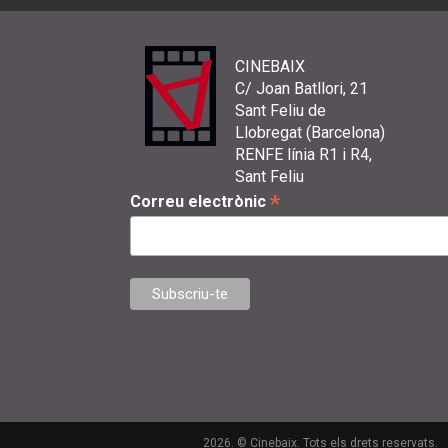
CINEBAIX
C/ Joan Batllori, 21
Sant Feliu de
Llobregat (Barcelona)
RENFE línia R1 i R4,
Sant Feliu
*
Correu electrònic
2026. © Cinebaix. Tots els drets reservats.