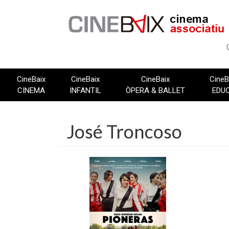
Vés
al
contingut
CineBaix
CineBaix
CineBaix
CineB
CINEMA
INFANTIL
ÒPERA & BALLET
EDU
José Troncoso