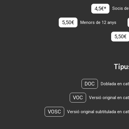
4,5€*
Socis de
5,50€
Menors de 12 anys
5,50€
Tipu
DOC
Doblada en cat
VOC
Versió original en ca
VOSC
Versió original subtitulada en ca