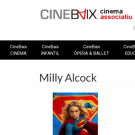
Vés
al
contingut
CineBaix
CineBaix
CineBaix
CineB
CINEMA
INFANTIL
ÒPERA & BALLET
EDU
Milly Alcock