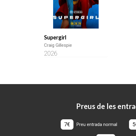
Supergirl
Craig Gillespie
2026
Preus de les entra
7€
5
Preu entrada normal