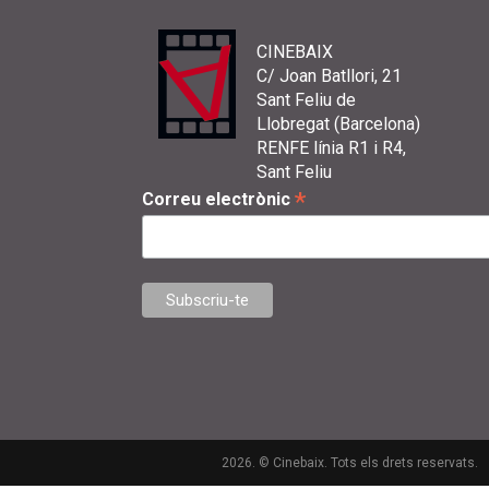
CINEBAIX
C/ Joan Batllori, 21
Sant Feliu de
Llobregat (Barcelona)
RENFE línia R1 i R4,
Sant Feliu
*
Correu electrònic
2026. © Cinebaix. Tots els drets reservats.