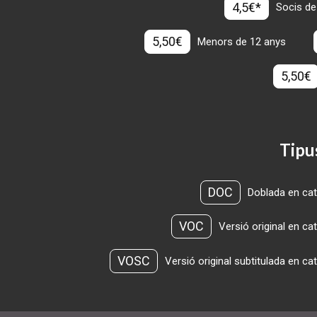
4,5€*
Socis de
5,50€
Menors de 12 anys
5,50€
Tipu
DOC
Doblada en cat
VOC
Versió original en ca
VOSC
Versió original subtitulada en ca