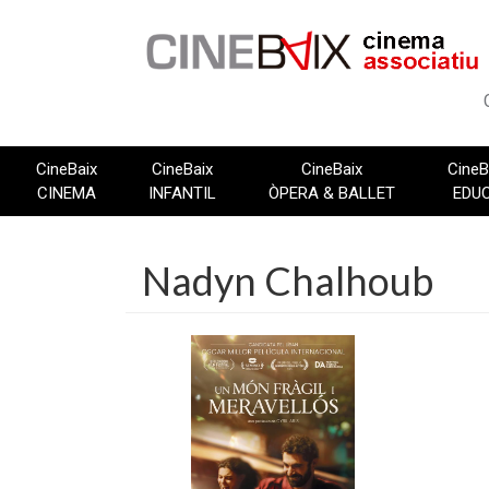
Vés
al
contingut
CineBaix
CineBaix
CineBaix
CineB
CINEMA
INFANTIL
ÒPERA & BALLET
EDU
Nadyn Chalhoub