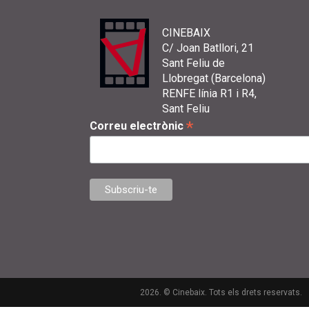
CINEBAIX
C/ Joan Batllori, 21
Sant Feliu de
Llobregat (Barcelona)
RENFE línia R1 i R4,
Sant Feliu
*
Correu electrònic
2026. © Cinebaix. Tots els drets reservats.