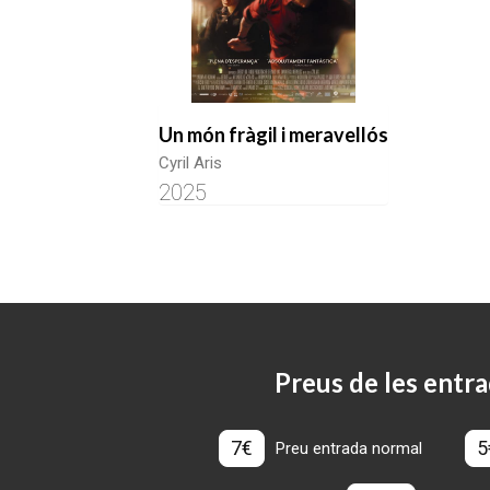
Un món fràgil i meravellós
Cyril Aris
2025
Preus de les entra
7€
5
Preu entrada normal