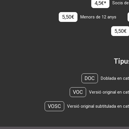
4,5€*
Socis de
5,50€
Menors de 12 anys
5,50€
Tipu
DOC
Doblada en cat
VOC
Versió original en ca
VOSC
Versió original subtitulada en ca