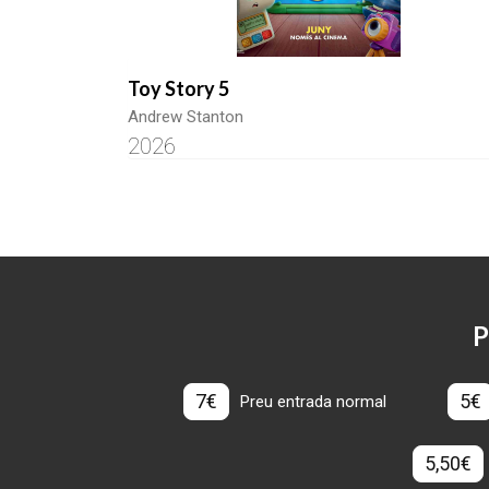
Toy Story 5
Andrew Stanton
2026
P
7€
5€
Preu entrada normal
5,50€