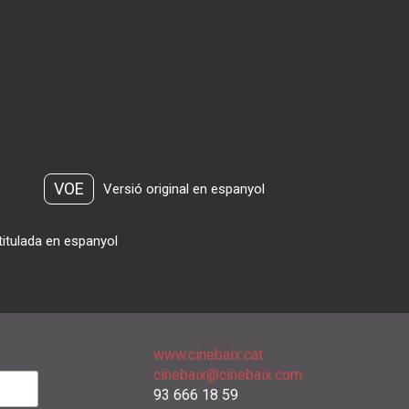
VOE
Versió original en espanyol
titulada en espanyol
www.cinebaix.cat
cinebaix@cinebaix.com
93 666 18 59