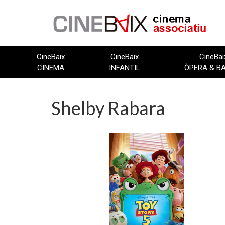
Vés
al
contingut
CineBaix
CineBaix
CineBai
CINEMA
INFANTIL
ÒPERA & B
Shelby Rabara