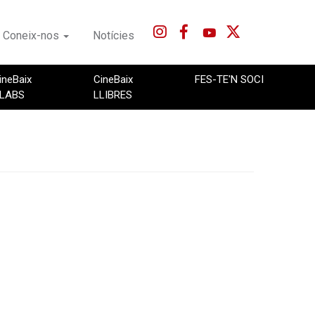
Coneix-nos
Notícies
ineBaix
CineBaix
FES-TE'N SOCI
LABS
LLIBRES