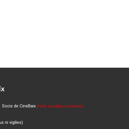
ix
Socis de CineBaix
(*amb acreditació pertinent)
 ni vigilies)