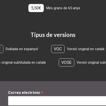
5,50€
Més grans de 65 anys
Tipus de versions
E
VOC
Doblada en espanyol
Versió original en català
VOSE
 original subtitulada en català
Versió original sub
*
Correu electrònic