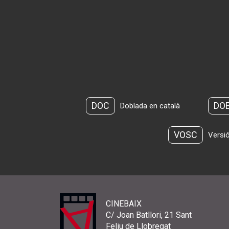
DOC
DO
Doblada en català
VOSC
Versió
CINEBAIX
C/ Joan Batllori, 21 Sant
Feliu de Llobregat