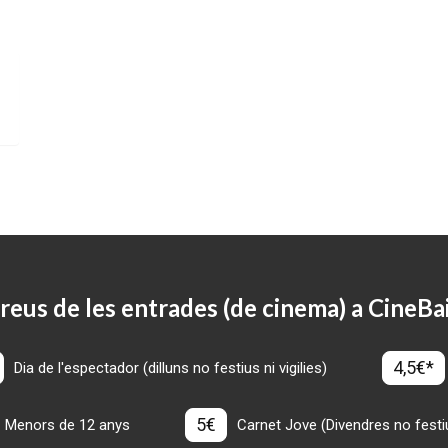
reus de les entrades (de cinema) a CineBa
4,5€*
Dia de l'espectador (dilluns no festius ni vigilies)
5€
Menors de 12 anys
Carnet Jove (Divendres no festius