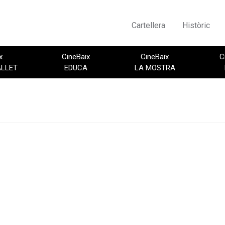
Cartellera
Històric
x
CineBaix
CineBaix
C
ALLET
EDUCA
LA MOSTRA