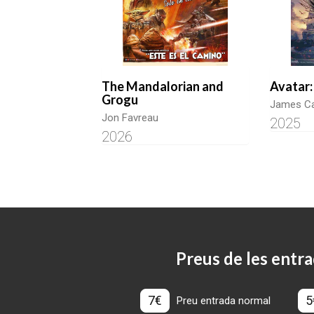
The Mandalorian and
Avatar:
Grogu
James C
Jon Favreau
2025
2026
Preus de les entra
7€
5
Preu entrada normal