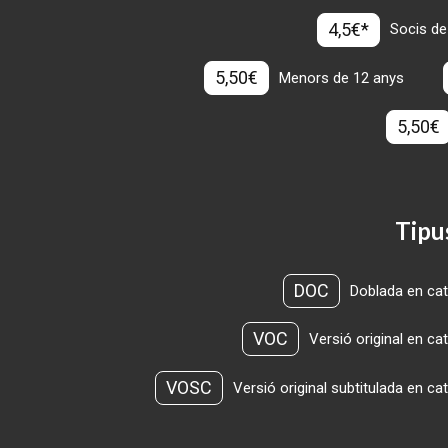
4,5€*
Socis de
5,50€
Menors de 12 anys
5,50€
Tipu
DOC
Doblada en cat
VOC
Versió original en ca
VOSC
Versió original subtitulada en ca