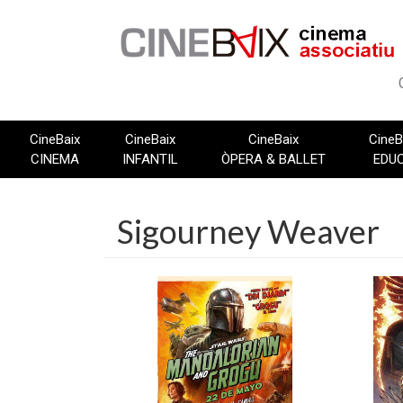
Vés
al
contingut
CineBaix
CineBaix
CineBaix
CineB
CINEMA
INFANTIL
ÒPERA & BALLET
EDU
Sigourney Weaver