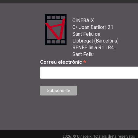
CINEBAIX
C/ Joan Batllori, 21
Sant Feliu de
Llobregat (Barcelona)
RENFE línia R1 i R4,
Sant Feliu
*
Correu electrònic
2026. © Cinebaix. Tots els drets reservats.