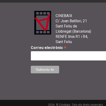
CINEBAIX
C/ Joan Batllori, 21
Sant Feliu de
Llobregat (Barcelona)
RENFE línia R1 i R4,
Sant Feliu
*
Correu electrònic
2026. © Cinebaix. Tots els drets reservats.