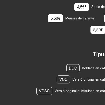
4,5€*
Socis de
5,50€
Menors de 12 anys
5,50€
Tipu
DOC
Doblada en cat
VOC
Versió original en ca
VOSC
Versió original subtitulada en ca