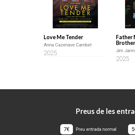
Love Me Tender
Father 
Brothe
Anna Cazenave Cambet
Jim Jarm
2025
2025
Preus de les entra
7€
5
Preu entrada normal