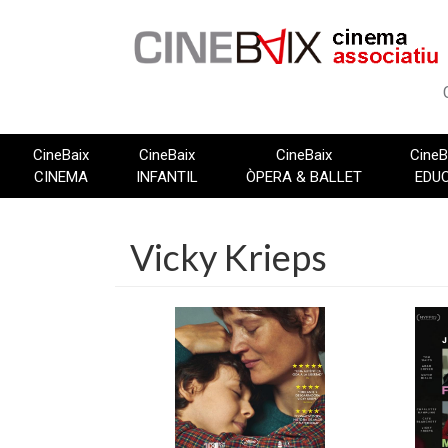
Vés
al
contingut
CineBaix
CineBaix
CineBaix
CineB
CINEMA
INFANTIL
ÒPERA & BALLET
EDU
Vicky Krieps