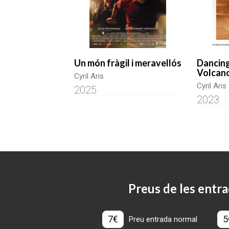
Un món fràgil i meravellós
Dancing
Volcan
Cyril Aris
Cyril Aris
2025
2023
Preus de les entra
7€
5
Preu entrada normal