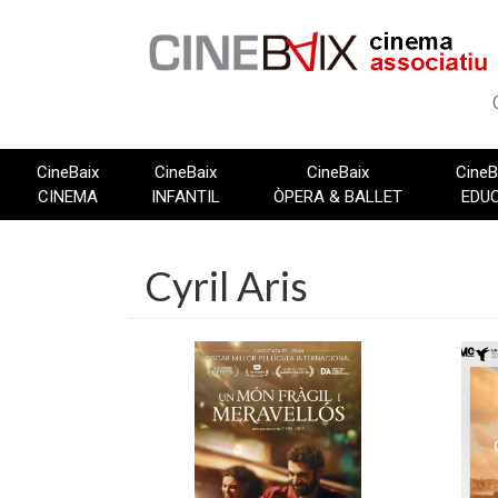
Vés
al
contingut
CineBaix
CineBaix
CineBaix
CineB
CINEMA
INFANTIL
ÒPERA & BALLET
EDU
Cyril Aris