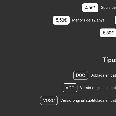
4,5€*
Socis de
5,50€
Menors de 12 anys
5,50€
Tipu
DOC
Doblada en cat
VOC
Versió original en ca
VOSC
Versió original subtitulada en ca