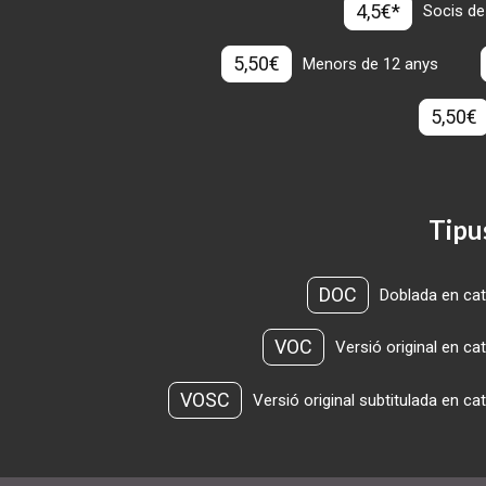
4,5€*
Socis de
5,50€
Menors de 12 anys
5,50€
Tipu
DOC
Doblada en cat
VOC
Versió original en ca
VOSC
Versió original subtitulada en ca