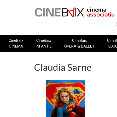
Vés
al
contingut
CineBaix
CineBaix
CineBaix
CineB
CINEMA
INFANTIL
ÒPERA & BALLET
EDU
Claudia Sarne