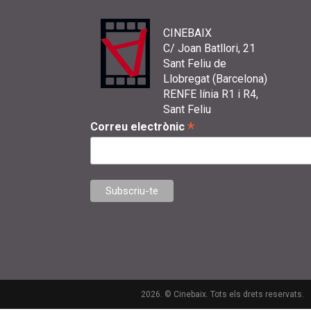
CINEBAIX
C/ Joan Batllori, 21
Sant Feliu de
Llobregat (Barcelona)
RENFE línia R1 i R4,
Sant Feliu
*
Correu electrònic
2026. © Cinebaix. Tots els drets reservats.