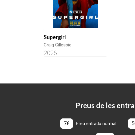
Supergirl
Craig Gillespie
2026
Preus de les entra
7€
5
Preu entrada normal