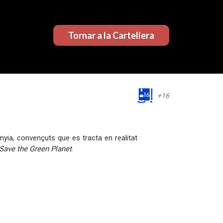
Tornar a la Cartellera
+16
ia, convençuts que es tracta en realitat
Save the Green Planet
.