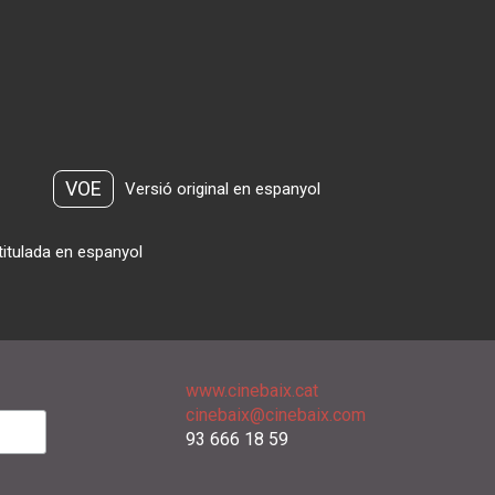
VOE
Versió original en espanyol
titulada en espanyol
www.cinebaix.cat
cinebaix@cinebaix.com
93 666 18 59