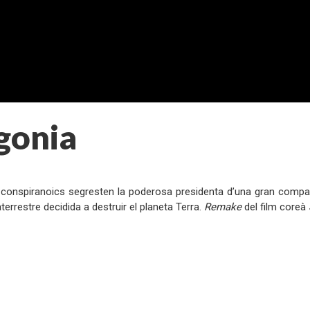
gonia
:
conspiranoics segresten la poderosa presidenta d’una gran company
terrestre decidida a destruir el planeta Terra.
Remake
del film coreà