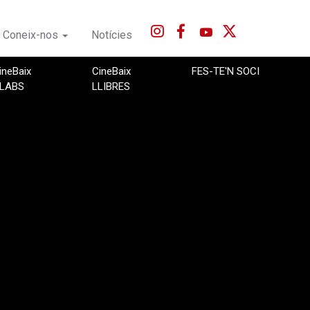
Coneix-nos
Notícies
ineBaix
CineBaix
FES-TE'N SOCI
LABS
LLIBRES