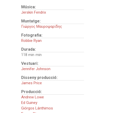
Música:
Jerskin Fendrix
Muntatge:
Γιώργος Μαυροψαρίδης
Fotografia:
Robbie Ryan
Durada:
118 min
Vestuari:
Jennifer Johnson
Disseny producció:
James Price
Producció:
Andrew Lowe
Ed Guiney
Giórgos Lánthimos