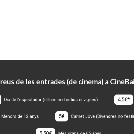
reus de les entrades (de cinema) a CineBa
4,5€*
Dia de l'espectador (dilluns no festius ni vigilies)
5€
Menors de 12 anys
Carnet Jove (Divendres no festius
5,50€
Més grans de 65 anys