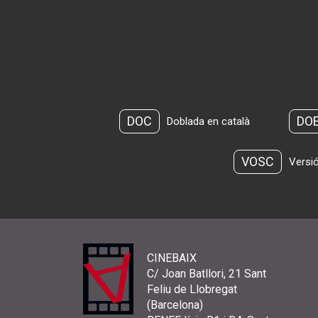
DOC
DO
Doblada en català
VOSC
Versió
CINEBAIX
C/ Joan Batllori, 21 Sant
Feliu de Llobregat
(Barcelona)