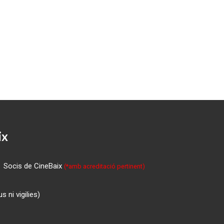
ix
Socis de CineBaix
(*amb acreditació pertinent)
 ni vigilies)