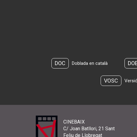
DOC
DO
Doblada en català
VOSC
Versió
CINEBAIX
C/ Joan Batllori, 21 Sant
Feliu de Llobregat