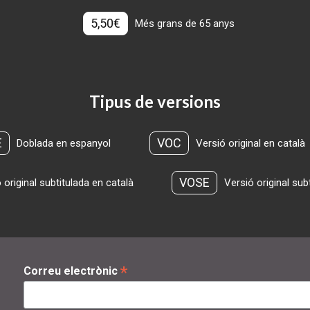
5,50€
Més grans de 65 anys
Tipus de versions
E
VOC
Doblada en espanyol
Versió original en català
VOSE
 original subtitulada en català
Versió original sub
*
Correu electrònic