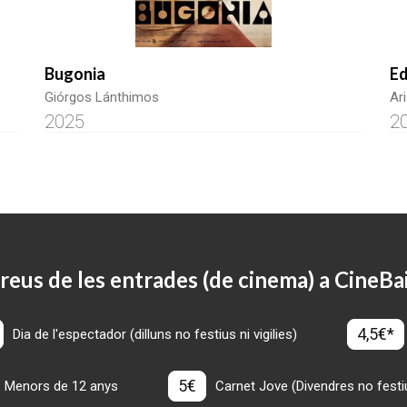
Bugonia
E
Giórgos Lánthimos
Ar
2025
2
reus de les entrades (de cinema) a CineBa
4,5€*
Dia de l'espectador (dilluns no festius ni vigilies)
5€
Menors de 12 anys
Carnet Jove (Divendres no festius