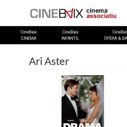
Vés
al
contingut
CineBaix
CineBaix
CineBai
CINEMA
INFANTIL
ÒPERA & B
Ari Aster