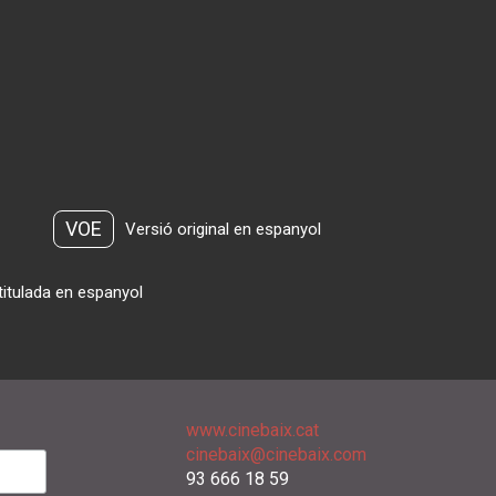
VOE
Versió original en espanyol
titulada en espanyol
www.cinebaix.cat
cinebaix@cinebaix.com
93 666 18 59