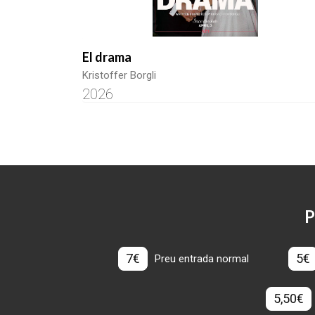
El drama
Kristoffer Borgli
2026
P
7€
5€
Preu entrada normal
5,50€