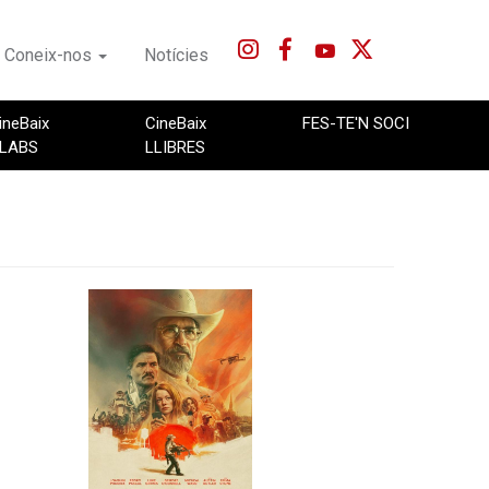
Coneix-nos
Notícies
ineBaix
CineBaix
FES-TE'N SOCI
LABS
LLIBRES