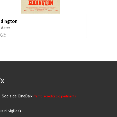
ddington
i Aster
025
ix
Socis de CineBaix
(*amb acreditació pertinent)
 ni vigilies)