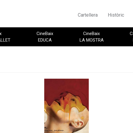
Cartellera
Històric
x
CineBaix
CineBaix
C
ALLET
EDUCA
LA MOSTRA