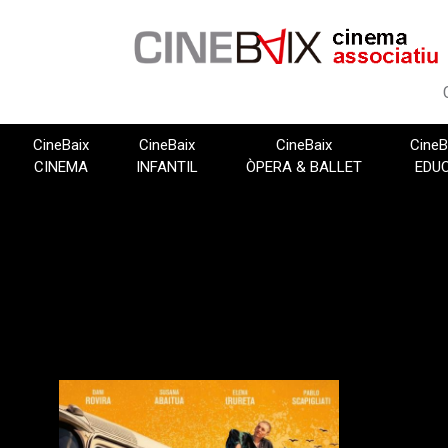
Vés
al
contingut
CineBaix
CineBaix
CineBaix
CineB
CINEMA
INFANTIL
ÒPERA & BALLET
EDU