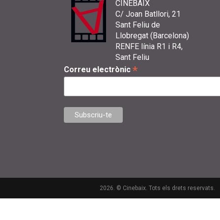
CINEBAIX
C/ Joan Batllori, 21
Sant Feliu de
Llobregat (Barcelona)
RENFE línia R1 i R4,
Sant Feliu
*
Correu electrònic
2026. © Cinebaix. Tots els drets reservats.