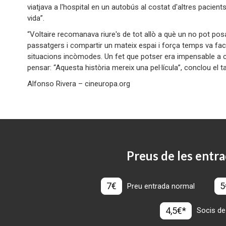
viatjava a l'hospital en un autobús al costat d'altres pacients
vida”.
“Voltaire recomanava riure's de tot allò a què un no pot p
passatgers i compartir un mateix espai i força temps va faci
situacions incòmodes. Un fet que potser era impensable a ca
pensar: “Aquesta història mereix una pel·lícula”, conclou el
Alfonso Rivera – cineuropa.org
Preus de les entra
7€
5
Preu entrada normal
4,5€*
Socis de