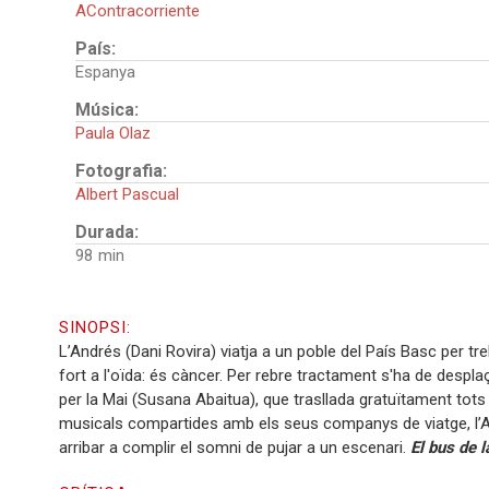
AContracorriente
País:
Espanya
Música:
Paula Olaz
Fotografia:
Albert Pascual
Durada:
98
SINOPSI:
L’Andrés (Dani Rovira) viatja a un poble del País Basc per t
fort a l'oïda: és càncer. Per rebre tractament s'ha de despl
per la Mai (Susana Abaitua), que trasllada gratuïtament tots e
musicals compartides amb els seus companys de viatge, l’Andr
arribar a complir el somni de pujar a un escenari.
El bus de 