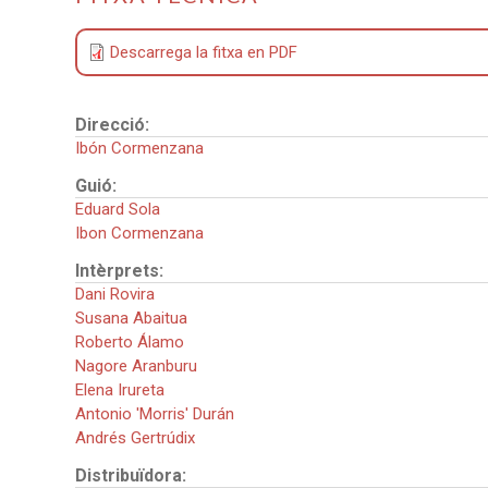
Descarrega la fitxa en PDF
Direcció:
Ibón Cormenzana
Guió:
Eduard Sola
Ibon Cormenzana
Intèrprets:
Dani Rovira
Susana Abaitua
Roberto Álamo
Nagore Aranburu
Elena Irureta
Antonio 'Morris' Durán
Andrés Gertrúdix
Distribuïdora: