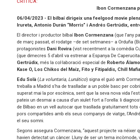
CRÍTICA:
Ibon Cormenzana po
06/04/2023 - El bilbaí dirigeix una feelgood movie plen
Irureta, Antonio Durán “Morris” i Andrés Gertrúdix, entr
El director i productor bilbaí
Ibon Cormenzana
(que l'any p
de març passat, el rodatge –de set setmanes– a Orduña (Bisc
protagonistes
Dani Rovira
(vist recentment a la comèdia C
(que dimecres 5 d'abril va estrenar a Espanya De Caperucita
Gertrúdix
, més la col·laboració especial de
Roberto Álamo
Kase O, Los Chikos del Maíz, Fito y Fitipaldis, Chill Mafi
Edu Solà
(
La voluntaria, Lunático
) signa el guió amb Corm
treballa a Madrid s'ha de traslladar a un poble basc per cobr
superat mai la por escènica, sent que la seva nova vida l'esta
pateix un desmai a causa d'un xiulet fort a l'orella: li diagno
de Bilbao en un vell autocar que trasllada gratuïtament tots e
pors compartides amb els seus companys de viatge, l’Andrés 
el seu somni.
Segons assegura Cormenzana, “aquest projecte va néixer quan
havien detectat un càncer. Lluny de ser un tema incòmode,