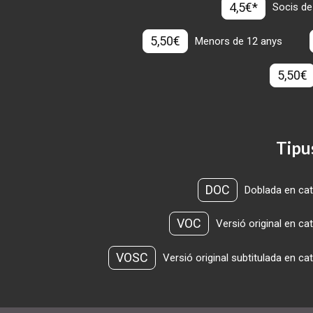
4,5€*
Socis de
5,50€
Menors de 12 anys
5,50€
Tipu
DOC
Doblada en cat
VOC
Versió original en ca
VOSC
Versió original subtitulada en ca