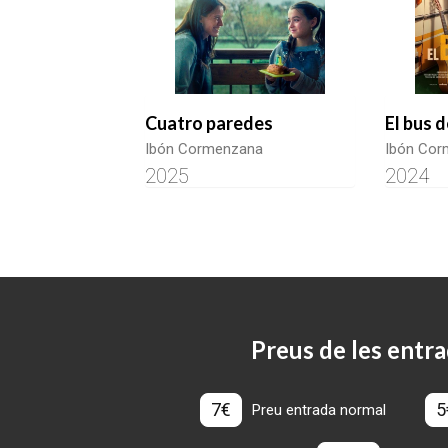
Cuatro paredes
El bus d
Ibón Cormenzana
Ibón Cor
2025
2024
Preus de les entra
7€
5
Preu entrada normal