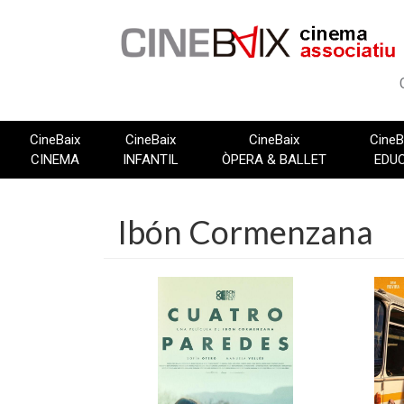
Vés
al
contingut
CineBaix
CineBaix
CineBaix
CineB
CINEMA
INFANTIL
ÒPERA & BALLET
EDU
Ibón Cormenzana