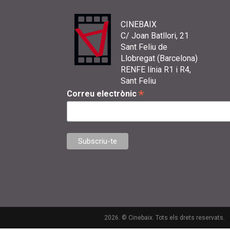
CINEBAIX
C/ Joan Batllori, 21
Sant Feliu de
Llobregat (Barcelona)
RENFE línia R1 i R4,
Sant Feliu
*
Correu electrònic
2026. © Cinebaix. Tots els drets reservats.