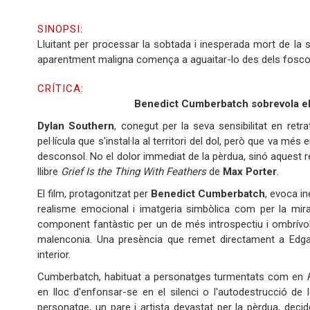
SINOPSI:
Lluitant per processar la sobtada i inesperada mort de la s
aparentment maligna comença a aguaitar-lo des dels foscos
CRÍTICA:
Benedict Cumberbatch sobrevola el
Dylan Southern
, conegut per la seva sensibilitat en re
pel·lícula que s'instal·la al territori del dol, però que va mé
desconsol. No el dolor immediat de la pèrdua, sinó aquest 
llibre
Grief Is the Thing With Feathers
de
Max Porter
.
El film, protagonitzat per
Benedict Cumberbatch
, evoca i
realisme emocional i imatgeria simbòlica com per la mirad
component fantàstic per un de més introspectiu i ombrívol,
malenconia. Una presència que remet directament a Edgar 
interior.
Cumberbatch, habituat a personatges turmentats com en
en lloc d'enfonsar-se en el silenci o l'autodestrucció de 
personatge, un pare i artista devastat per la pèrdua, decidei