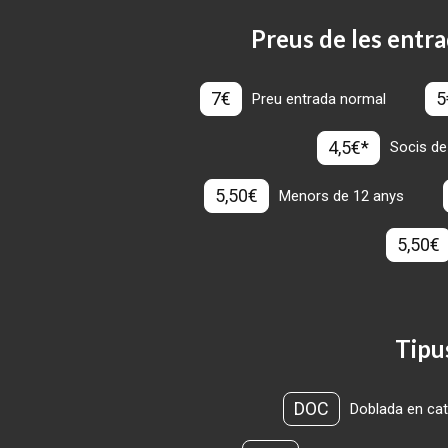
Preus de les entra
7€
5
Preu entrada normal
4,5€*
Socis de
5,50€
Menors de 12 anys
5,50€
Tipu
DOC
Doblada en cat