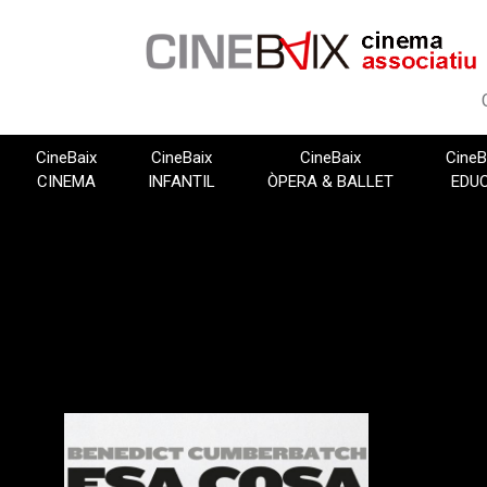
Vés
al
contingut
CineBaix
CineBaix
CineBaix
CineB
CINEMA
INFANTIL
ÒPERA & BALLET
EDU