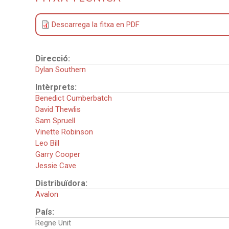
Descarrega la fitxa en PDF
Direcció:
Dylan Southern
Intèrprets:
Benedict Cumberbatch
David Thewlis
Sam Spruell
Vinette Robinson
Leo Bill
Garry Cooper
Jessie Cave
Distribuïdora:
Avalon
País:
Regne Unit