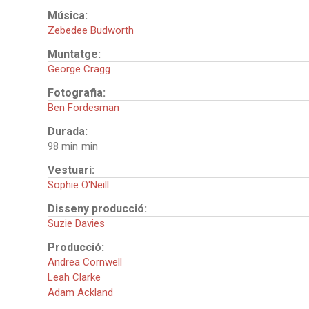
Música:
Zebedee Budworth
Muntatge:
George Cragg
Fotografia:
Ben Fordesman
Durada:
98 min
Vestuari:
Sophie O'Neill
Disseny producció:
Suzie Davies
Producció:
Andrea Cornwell
Leah Clarke
Adam Ackland