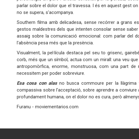
parlar sobre el dolor que el travessa. I és en aquest gest on
no se supera, s'acompanya.
Southern filma amb delicadesa, sense recórrer a grans escl
gestos maldestres dels que intenten consolar sense saber
assaig sobre la comunicació emocional: com parlar del do
l'absència pesa més que la presència.
Visualment, la pel·lícula destaca pel seu to grisenc, gaireb
corb, més que un símbol, actua com un mirall: una veu que 
antropomòrfica, enorme, monstruosa, com una part de n
necessitem per poder sobreviure.
Esa cosa con alas
no busca commoure per la llàgrima fà
compassiva sobre l'acceptació, sobre aprendre a conviure am
profundament humana, on el dolor no 
Furanu - moviementarios.com