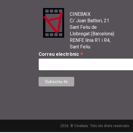
CINEBAIX
C/ Joan Batllori, 21
Sant Feliu de
Llobregat (Barcelona)
RENFE línia R1 i R4,
Sant Feliu
*
Correu electrònic
2026. © Cinebaix. Tots els drets reservats.