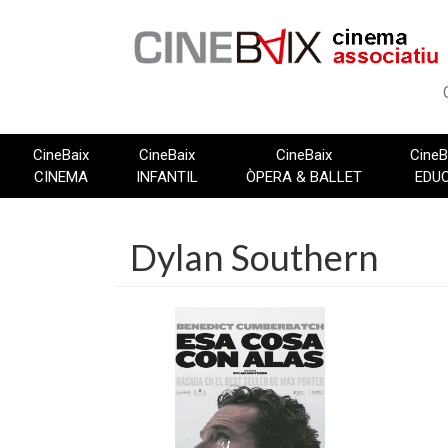
Vés
al
contingut
CineBaix
CineBaix
CineBaix
CineB
CINEMA
INFANTIL
ÒPERA & BALLET
EDU
Dylan Southern