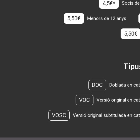
4,5€*
Socis de
5,50€
Menors de 12 anys
5,50€
Tipu
DOC
Doblada en cat
VOC
Versió original en ca
VOSC
Versió original subtitulada en ca