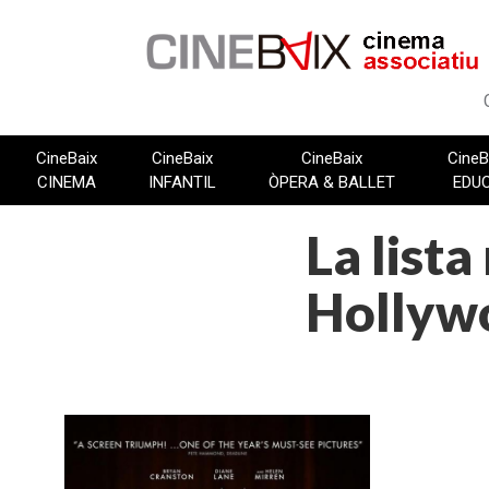
Vés
al
contingut
CineBaix
CineBaix
CineBaix
CineB
CINEMA
INFANTIL
ÒPERA & BALLET
EDU
La lista
Hollyw