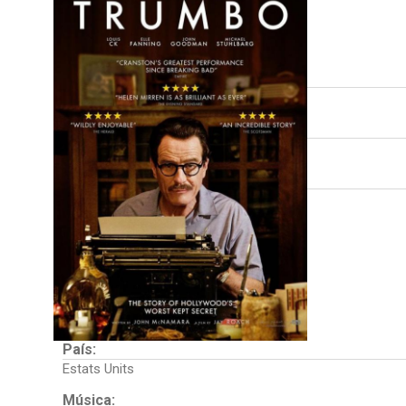
FITXA TÈCNICA
Direcció:
Jay Roach
Guió:
John McNamara
Intèrprets:
Bryan Cranston
Diane Lane
Helen Mirren
Elle Fanning
Louis C.K.
John Goodman
Michael Stuhlbarg
País:
Estats Units
Música: