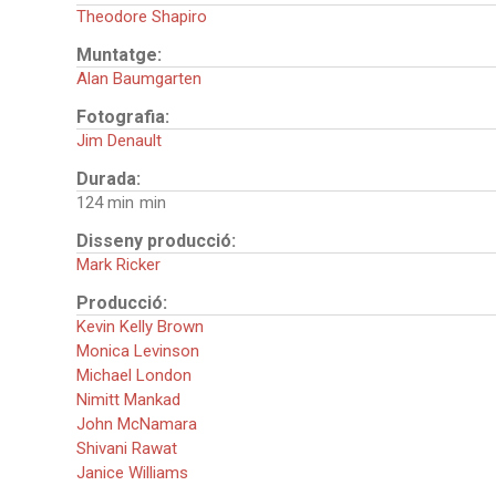
Theodore Shapiro
Muntatge:
Alan Baumgarten
Fotografia:
Jim Denault
Durada:
124 min
Disseny producció:
Mark Ricker
Producció:
Kevin Kelly Brown
Monica Levinson
Michael London
Nimitt Mankad
John McNamara
Shivani Rawat
Janice Williams