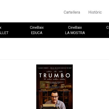
Cartellera
Històric
x
CineBaix
CineBaix
C
ALLET
EDUCA
LA MOSTRA