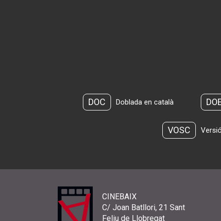
DOC
DO
Doblada en català
VOSC
Versió
CINEBAIX
C/ Joan Batllori, 21 Sant
Feliu de Llobregat