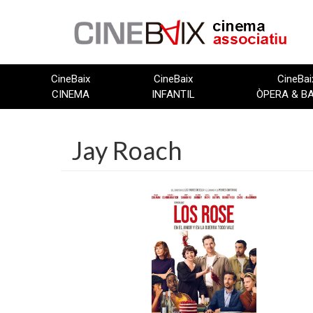
Vés
al
contingut
CineBaix
CineBaix
CineBai
CINEMA
INFANTIL
ÒPERA & B
Jay Roach