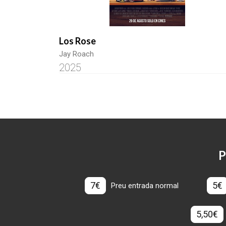
Los Rose
Jay Roach
2025
P
7€
5€
Preu entrada normal
5,50€