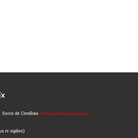
ix
Socis de CineBaix
(*amb acreditació pertinent)
 ni vigilies)