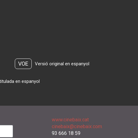
VOE
Versió original en espanyol
titulada en espanyol
www.cinebaix.cat
cinebaix@cinebaix.com
93 666 18 59