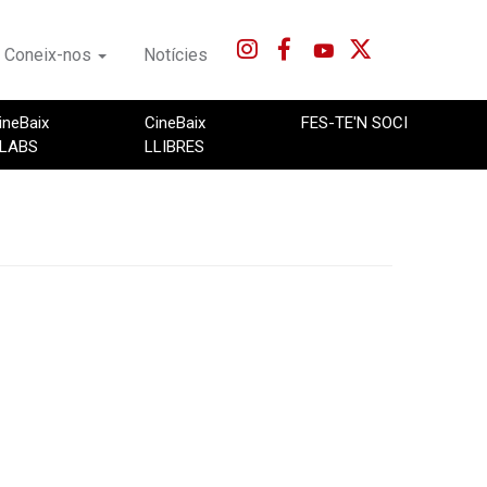
Coneix-nos
Notícies
ineBaix
CineBaix
FES-TE'N SOCI
LABS
LLIBRES