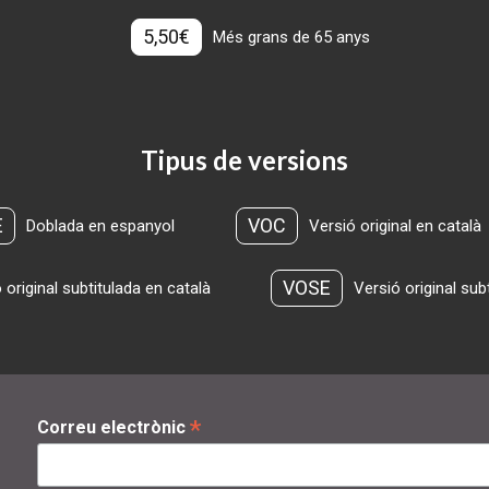
5,50€
Més grans de 65 anys
Tipus de versions
E
VOC
Doblada en espanyol
Versió original en català
VOSE
 original subtitulada en català
Versió original sub
*
Correu electrònic