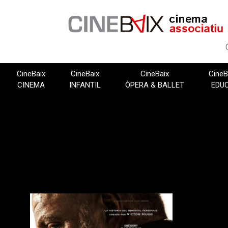
Vés
al
contingut
CineBaix
CineBaix
CineBaix
CineB
CINEMA
INFANTIL
ÒPERA & BALLET
EDU