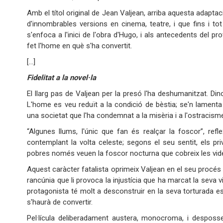
Amb el títol original de Jean Valjean, arriba aquesta adapta
d'innombrables versions en cinema, teatre, i que fins i to
s'enfoca a l'inici de l'obra d'Hugo, i als antecedents del p
fet l'home en què s'ha convertit.
[…]
Fidelitat a la novel·la
El llarg pas de Valjean per la presó l'ha deshumanitzat. Din
L'home es veu reduït a la condició de bèstia; se'n lament
una societat que l'ha condemnat a la misèria i a l'ostracism
“Algunes llums, l'únic que fan és realçar la foscor”, re
contemplant la volta celeste; segons el seu sentit, els pri
pobres només veuen la foscor nocturna que cobreix les vid
Aquest caràcter fatalista oprimeix Valjean en el seu procés 
rancúnia que li provoca la injustícia que ha marcat la seva vid
protagonista té molt a desconstruir en la seva torturada es
s'haurà de convertir.
Pel·lícula deliberadament austera, monocroma, i desposse