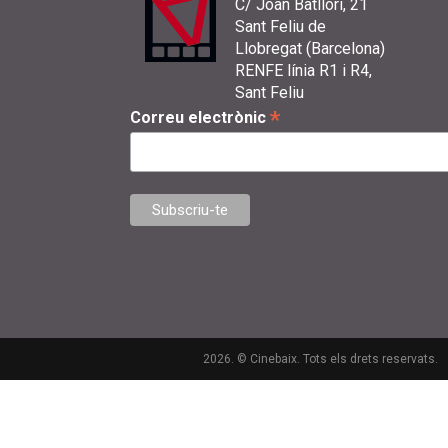
C/ Joan Batllori, 21
Sant Feliu de
Llobregat (Barcelona)
RENFE línia R1 i R4,
Sant Feliu
*
Correu electrònic
2026. © Cinebaix. Tots els drets reservats.