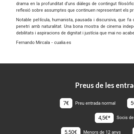
drama en la profunditat d'uns diàlegs de contingut filosòfic
reflexió sobre assumptes que continuen representant els p
Notable pel·lícula, humanista, pausada i discursiva, que fa 
penetri amb naturalitat. Una bona mostra de cinema indep
debilitats i aspiracions de dignitat i justícia que mai no acab
Fernando Mircala - cualia.es
Preus de les entra
7€
5
Preu entrada normal
4,5€*
Socis de
5,50€
Menors de 12 anys