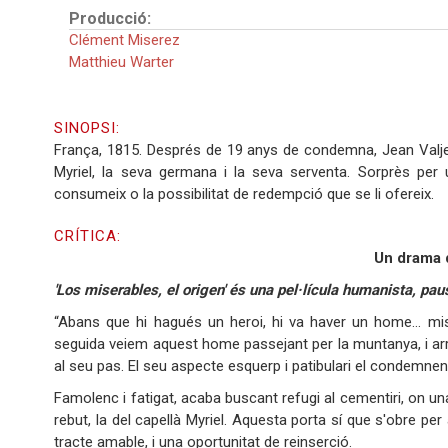
Producció:
Clément Miserez
Matthieu Warter
SINOPSI:
França, 1815. Després de 19 anys de condemna, Jean Valjean
Myriel, la seva germana i la seva serventa. Sorprès per 
consumeix o la possibilitat de redempció que se li ofereix.
CRÍTICA:
Un drama d
'Los miserables, el origen' és una pel·lícula humanista, pausa
“Abans que hi hagués un heroi, hi va haver un home… mise
seguida veiem aquest home passejant per la muntanya, i arri
al seu pas. El seu aspecte esquerp i patibulari el condemnen
Famolenc i fatigat, acaba buscant refugi al cementiri, on un
rebut, la del capellà Myriel. Aquesta porta sí que s'obre per 
tracte amable, i una oportunitat de reinserció.