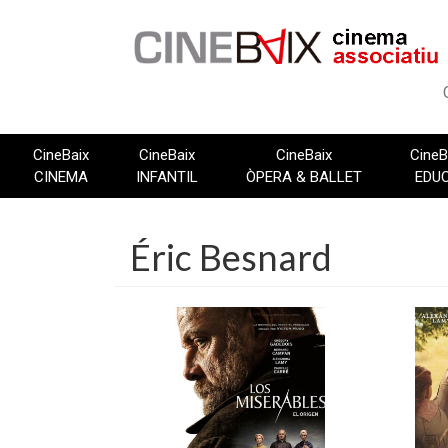
Vés
al
contingut
CineBaix
CineBaix
CineBaix
CineB
CINEMA
INFANTIL
ÒPERA & BALLET
EDU
Éric Besnard