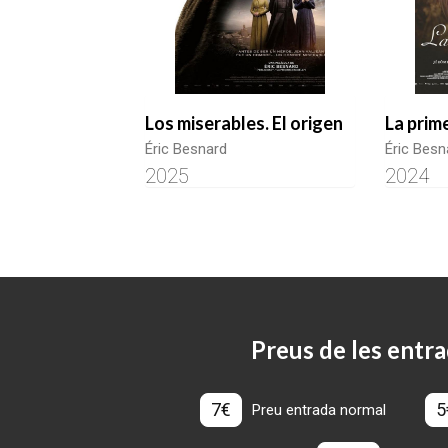
Los miserables. El origen
La prim
Éric Besnard
Éric Besn
2025
2024
Preus de les entra
7€
5
Preu entrada normal