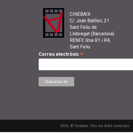
CINEBAIX
C/ Joan Batllori, 21
Sant Feliu de
Llobregat (Barcelona)
RENFE línia R1 i R4,
Sant Feliu
*
Correu electrònic
2026. © Cinebaix. Tots els drets reservats.