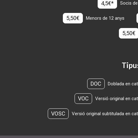
4,5€*
Socis de
5,50€
Menors de 12 anys
5,50€
Tipu
DOC
Doblada en cat
VOC
Versió original en ca
VOSC
Versió original subtitulada en ca