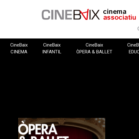
Vés
al
contingut
CineBaix
CineBaix
CineBaix
CineB
CINEMA
INFANTIL
ÒPERA & BALLET
EDU