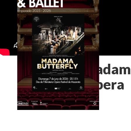
Madama
-òpera