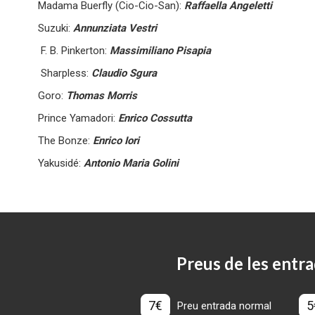
Madama Bu­erfly (Cio-Cio-San):
Raffaella Angeletti
Suzuki:
Annunziata Vestri
F. B. Pinkerton:
Massimiliano Pisapia
Sharpless:
Claudio Sgura
Goro:
Thomas Morris
Prince Yamadori:
Enrico Cossutta
The Bonze:
Enrico Iori
Yakusidé:
Antonio Maria Golini
Preus de les entra
7€
5
Preu entrada normal