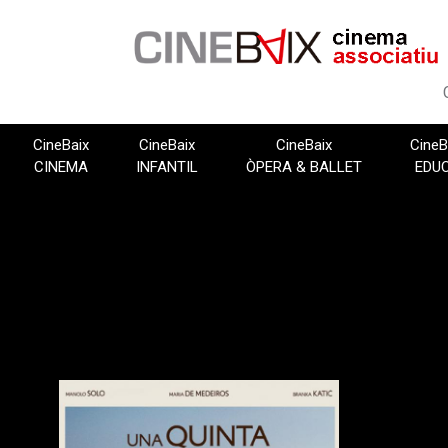
Vés
al
contingut
CineBaix
CineBaix
CineBaix
CineB
CINEMA
INFANTIL
ÒPERA & BALLET
EDU