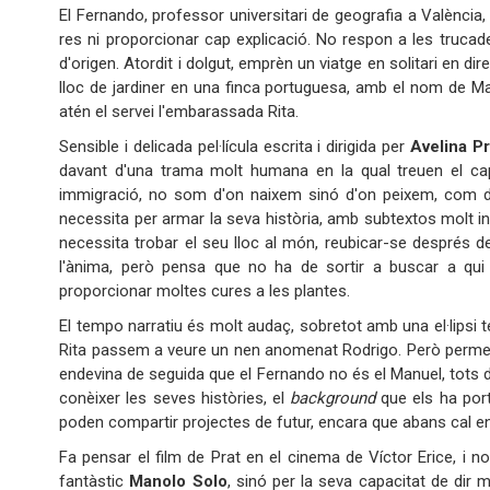
El Fernando, professor universitari de geografia a València,
res ni proporcionar cap explicació. No respon a les trucades
d'origen. Atordit i dolgut, emprèn un viatge en solitari en di
lloc de jardiner en una finca portuguesa, amb el nom de Manuel
atén el servei l'embarassada Rita.
Sensible i delicada pel·lícula escrita i dirigida per
Avelina Pr
davant d'una trama molt humana en la qual treuen el cap 
immigració, no som d'on naixem sinó d'on peixem, com diu
necessita per armar la seva història, amb subtextos molt in
necessita trobar el seu lloc al món, reubicar-se després de
l'ànima, però pensa que no ha de sortir a buscar a qui e
proporcionar moltes cures a les plantes.
El tempo narratiu és molt audaç, sobretot amb una el·lips
Rita passem a veure un nen anomenat Rodrigo. Però permet s
endevina de seguida que el Fernando no és el Manuel, tots dos
conèixer les seves històries, el
background
que els ha porta
poden compartir projectes de futur, encara que abans cal e
Fa pensar el film de Prat en el cinema de Víctor Erice, 
fantàstic
Manolo Solo
, sinó per la seva capacitat de dir 