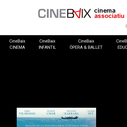
Vés
al
contingut
CineBaix
CineBaix
CineBaix
CineB
CINEMA
INFANTIL
ÒPERA & BALLET
EDU