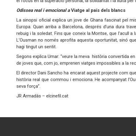
el focus en la superació personal, la solidaritat i la lluita per
Odissea real i emocional a
Viatge al país dels blancs
La sinopsi oficial explica un jove de Ghana fascinat pel mi
Europa. Quan arriba a Barcelona, després d’una dura trave
rebuig i la soledat. Fins que coneix la Montse, que l’acull a la
L’Ousman no només aprofita aquesta oportunitat, sinó que
hagi tingut un sentit.
Segons explica Umar: “veure la meva història convertida en p
de joves que, com jo, emprenen viatges impossibles a la rec
El director Dani Sancho ha encarat aquest projecte com que
història real que commou i emociona. He acompanyat l’Ous
seva força”.
JR Armadàs – elcinefil.cat