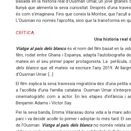
Basada en la història real d’Ousman Umar, un jove ghanès qu
llunyà que alimenta la seva curiositat. Després d’una traves
és com s’imaginava. Fins que coneix la Montse, que l’acull a la
L’Ousman no només l’aprofita, sinó que la transforma en 
CRÍTICA:
Una història real
Viatge al país dels blancs
és el nom del film basat en la vi
film, rodat entre Ghana i Espanya, adapta l’autobiografia d
mateix en el seu primer paper protagonista. La pel·lícula, 
dels blancs
que ell mateix va escriure l’any 2019. Al llar
d’Ousman Umar. [...]
El film explica la seva travessia migratòria des d’una petita
a l’acollida d’una família catalana. Ousman Umar s’interpr
cinematogràfic com a actor. En les etapes d’infància i a
Benjamin Adams i Víctor Say.
Per la seva banda, Emma Vilarasau dona vida a la mare adop
parc i va decidir acollir-lo primer i adoptar-lo més tard. El
de l’Ousman.
Viatge al país dels blancs
no només relata un v