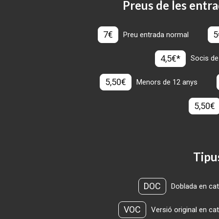
Preus de les entra
7€
5
Preu entrada normal
4,5€*
Socis de
5,50€
Menors de 12 anys
5,50€
Tipu
DOC
Doblada en cat
VOC
Versió original en ca