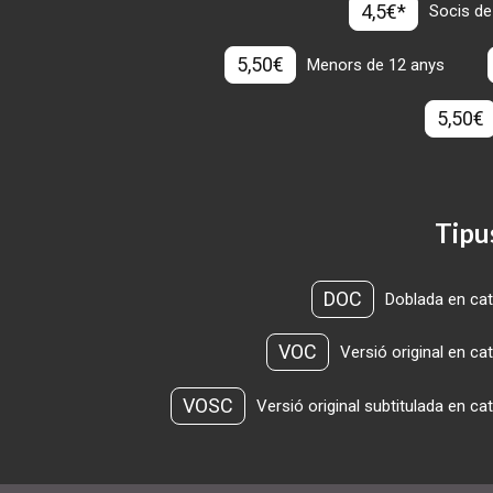
4,5€*
Socis de
5,50€
Menors de 12 anys
5,50€
Tipu
DOC
Doblada en cat
VOC
Versió original en ca
VOSC
Versió original subtitulada en ca