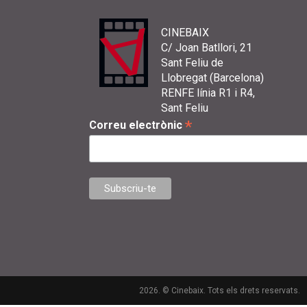
CINEBAIX
C/ Joan Batllori, 21
Sant Feliu de
Llobregat (Barcelona)
RENFE línia R1 i R4,
Sant Feliu
*
Correu electrònic
2026. © Cinebaix. Tots els drets reservats.