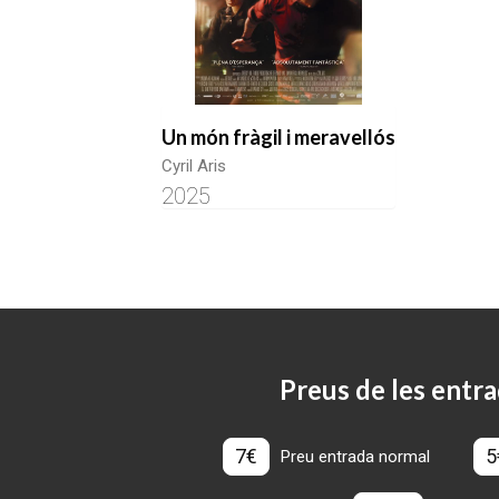
Un món fràgil i meravellós
Cyril Aris
2025
Preus de les entra
7€
5
Preu entrada normal