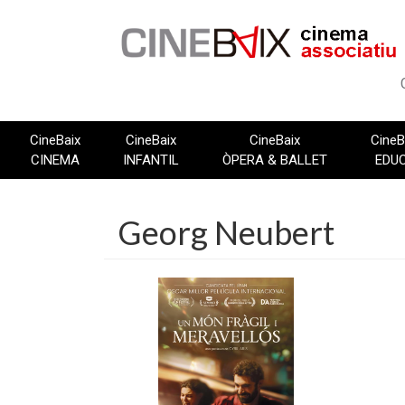
Vés
al
contingut
CineBaix
CineBaix
CineBaix
CineB
CINEMA
INFANTIL
ÒPERA & BALLET
EDU
Georg Neubert