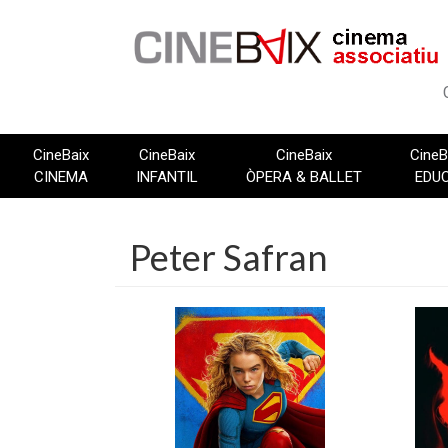
Vés
al
contingut
CineBaix
CineBaix
CineBaix
CineB
CINEMA
INFANTIL
ÒPERA & BALLET
EDU
Peter Safran