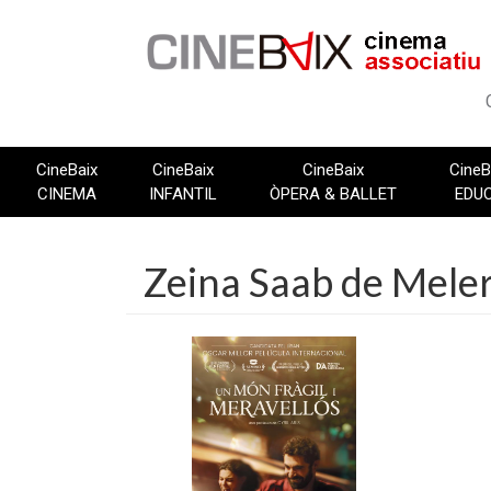
Vés
al
contingut
CineBaix
CineBaix
CineBaix
CineB
CINEMA
INFANTIL
ÒPERA & BALLET
EDU
Zeina Saab de Mele