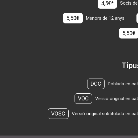
4,5€*
Socis de
5,50€
Menors de 12 anys
5,50€
Tipu
DOC
Doblada en cat
VOC
Versió original en ca
VOSC
Versió original subtitulada en ca