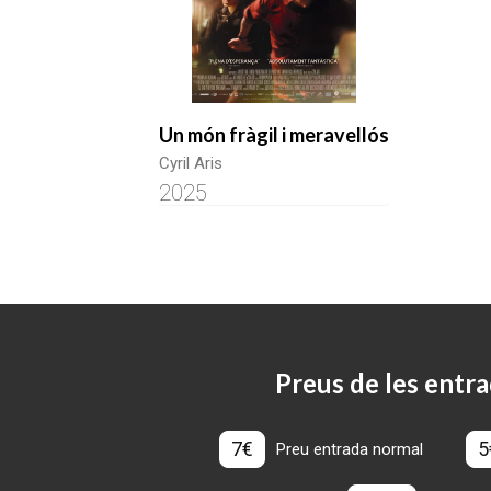
Un món fràgil i meravellós
Cyril Aris
2025
Preus de les entra
7€
5
Preu entrada normal