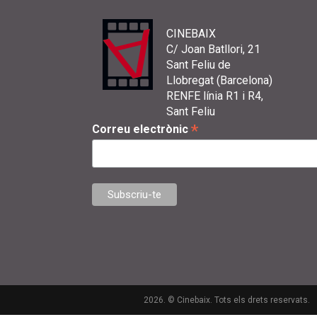
CINEBAIX
C/ Joan Batllori, 21
Sant Feliu de
Llobregat (Barcelona)
RENFE línia R1 i R4,
Sant Feliu
*
Correu electrònic
2026. © Cinebaix. Tots els drets reservats.