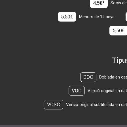
4,5€*
Socis de
5,50€
Menors de 12 anys
5,50€
Tipu
DOC
Doblada en cat
VOC
Versió original en ca
VOSC
Versió original subtitulada en ca