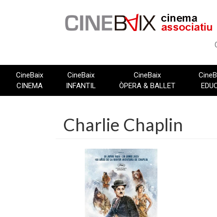
Vés
al
contingut
CineBaix
CineBaix
CineBaix
CineB
CINEMA
INFANTIL
ÒPERA & BALLET
EDU
Charlie Chaplin