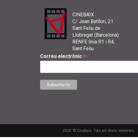
CINEBAIX
C/ Joan Batllori, 21
Sant Feliu de
Llobregat (Barcelona)
RENFE línia R1 i R4,
Sant Feliu
*
Correu electrònic
2026. © Cinebaix. Tots els drets reservats.