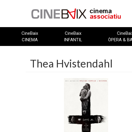
Vés
al
contingut
CineBaix
CineBaix
CineBai
CINEMA
INFANTIL
ÒPERA & B
Thea Hvistendahl