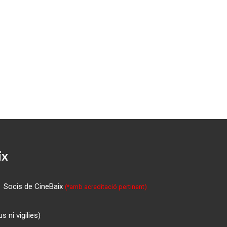
ix
Socis de CineBaix
(*amb acreditació pertinent)
 ni vigilies)