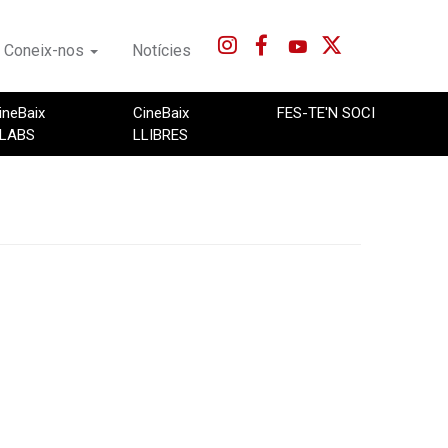
Coneix-nos
Notícies
ineBaix
CineBaix
FES-TE'N SOCI
LABS
LLIBRES