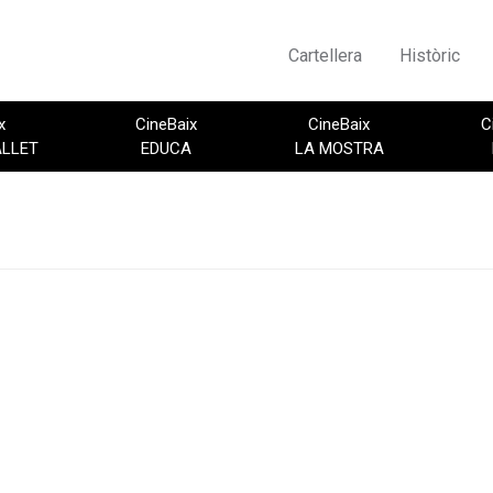
Cartellera
Històric
x
CineBaix
CineBaix
C
ALLET
EDUCA
LA MOSTRA