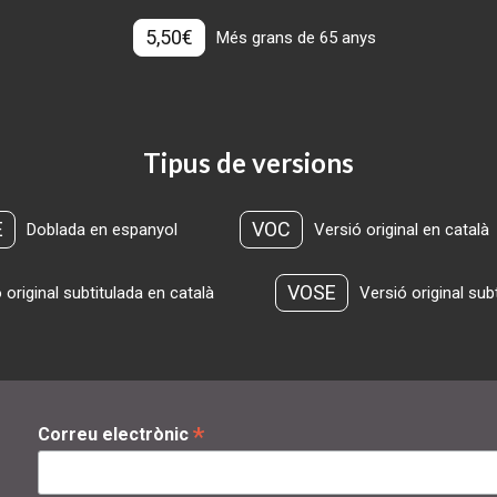
5,50€
Més grans de 65 anys
Tipus de versions
E
VOC
Doblada en espanyol
Versió original en català
VOSE
 original subtitulada en català
Versió original sub
*
Correu electrònic