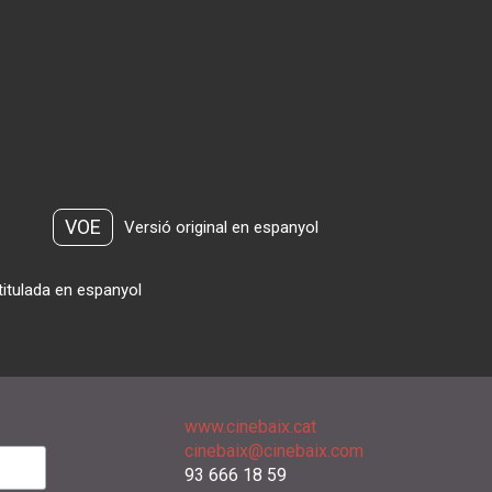
VOE
Versió original en espanyol
titulada en espanyol
www.cinebaix.cat
cinebaix@cinebaix.com
93 666 18 59