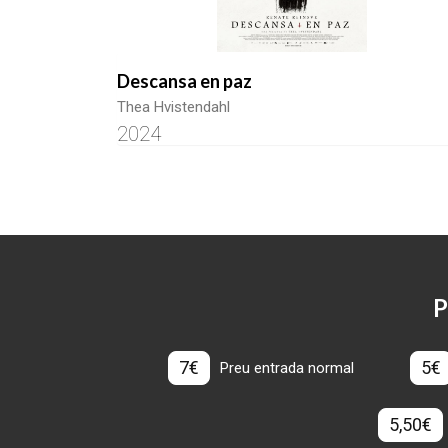
Descansa en paz
Thea Hvistendahl
2024
P
7€
5€
Preu entrada normal
5,50€