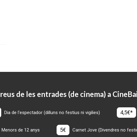
reus de les entrades (de cinema) a CineBa
4,5€*
Dia de l'espectador (dilluns no festius ni vigilies)
5€
Menors de 12 anys
Carnet Jove (Divendres no festius