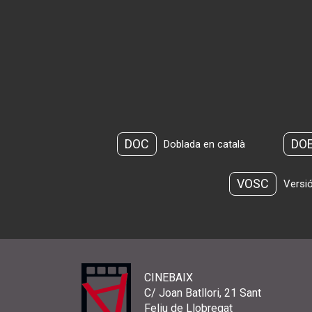
DOC
DO
Doblada en català
VOSC
Versió
CINEBAIX
C/ Joan Batllori, 21 Sant
Feliu de Llobregat