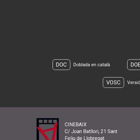
DOC
DO
Doblada en català
VOSC
Versió
CINEBAIX
C/ Joan Batllori, 21 Sant
Feliu de Llobregat