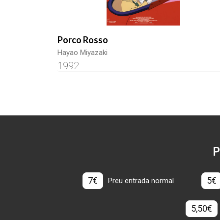
Porco Rosso
Hayao Miyazaki
1992
P
7€
5€
Preu entrada normal
5,50€