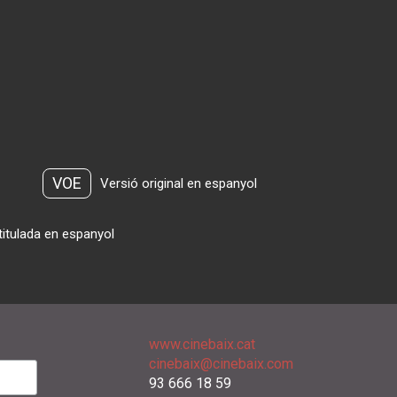
VOE
Versió original en espanyol
titulada en espanyol
www.cinebaix.cat
cinebaix@cinebaix.com
93 666 18 59