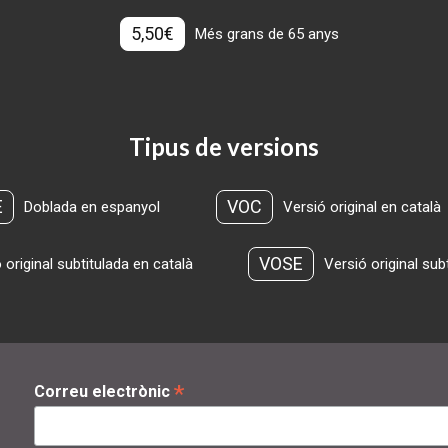
5,50€
Més grans de 65 anys
Tipus de versions
E
VOC
Doblada en espanyol
Versió original en català
VOSE
 original subtitulada en català
Versió original sub
*
Correu electrònic