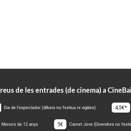
reus de les entrades (de cinema) a CineBa
4,5€*
Dia de l'espectador (dilluns no festius ni vigilies)
5€
Menors de 12 anys
Carnet Jove (Divendres no festius