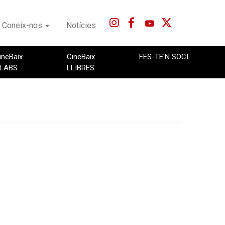
Coneix-nos
Notícies
ineBaix
CineBaix
FES-TE'N SOCI
LABS
LLIBRES