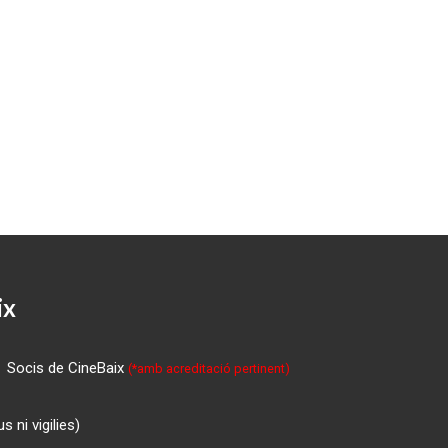
ix
Socis de CineBaix
(*amb acreditació pertinent)
 ni vigilies)