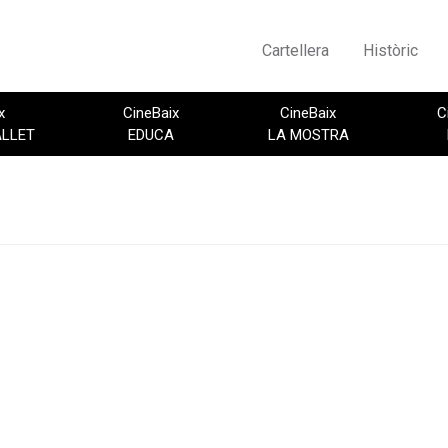
Cartellera
Històric
x
CineBaix
CineBaix
C
ALLET
EDUCA
LA MOSTRA