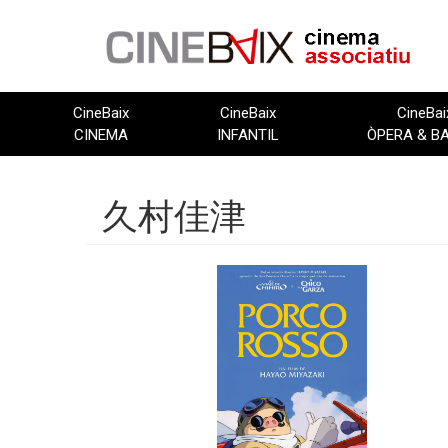
Vés
al
contingut
CineBaix
CineBaix
CineBai
CINEMA
INFANTIL
ÒPERA & B
久村佳津