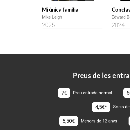
Mi única familia
Concla
Mike Leigh
Edward B
2025
2024
Preus de les entra
7€
5
Preu entrada normal
4,5€*
Socis de
5,50€
Menors de 12 anys