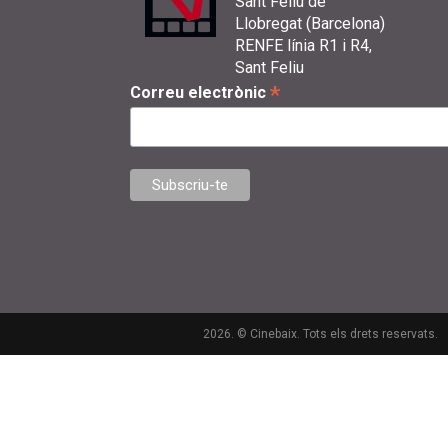
Sant Feliu de
Llobregat (Barcelona)
RENFE línia R1 i R4,
Sant Feliu
*
Correu electrònic
2026. © Cinebaix. Tots els drets reservats.