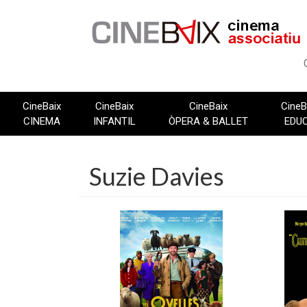
Vés
al
contingut
CineBaix
CineBaix
CineBaix
CineB
CINEMA
INFANTIL
ÒPERA & BALLET
EDU
Suzie Davies