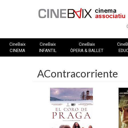
Vés
al
contingut
CineBaix
CineBaix
CineBaix
CineB
CINEMA
INFANTIL
ÒPERA & BALLET
EDU
AContracorriente