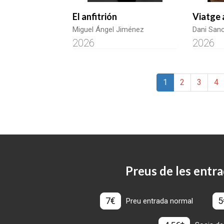
El anfitrión
Viatge 
Miguel Ángel Jiménez
Dani San
2026
2026
1
2
3
4
Preus de les entra
7€
5
Preu entrada normal