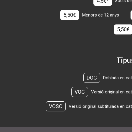
4,5€*
Socis de
5,50€
Menors de 12 anys
5,50€
Tipu
DOC
Doblada en cat
VOC
Versió original en ca
VOSC
Versió original subtitulada en ca