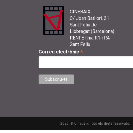
CINEBAIX
C/ Joan Batllori, 21
Sant Feliu de
Llobregat (Barcelona)
RENFE línia R1 i R4,
Sant Feliu
*
Correu electrònic
2026. © Cinebaix. Tots els drets reservats.