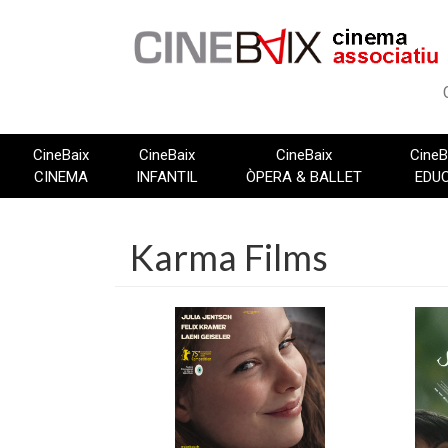
Vés
al
contingut
CineBaix
CineBaix
CineBaix
CineB
CINEMA
INFANTIL
ÒPERA & BALLET
EDU
Karma Films