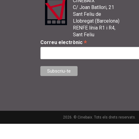
CINEBAIX
C/ Joan Batllori, 21
Sant Feliu de
Llobregat (Barcelona)
RENFE línia R1 i R4,
Sant Feliu
*
Correu electrònic
2026. © Cinebaix. Tots els drets reservats.