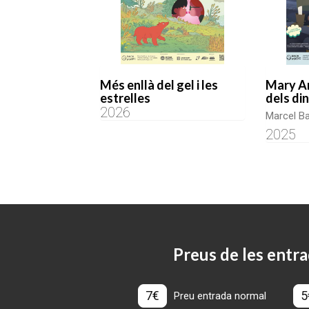
Més enllà del gel i les
Mary Ann
estrelles
dels di
2026
Marcel Bar
2025
Preus de les entra
7€
5
Preu entrada normal