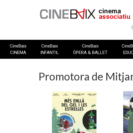
Vés
al
contingut
CineBaix
CineBaix
CineBaix
CineB
CINEMA
INFANTIL
ÒPERA & BALLET
EDU
Promotora de Mitjan