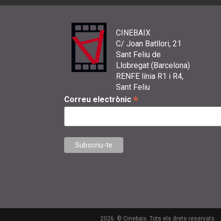
CINEBAIX
C/ Joan Batllori, 21
Sant Feliu de
Llobregat (Barcelona)
RENFE línia R1 i R4,
Sant Feliu
*
Correu electrònic
2026. © Cinebaix. Tots els drets reservats.