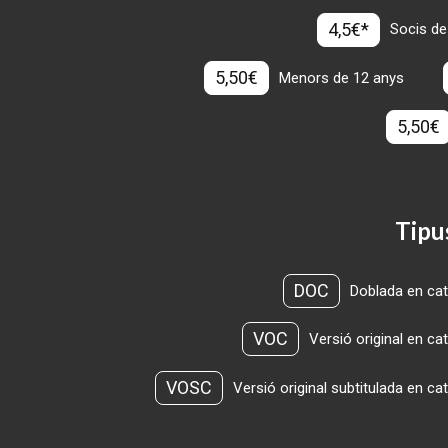
4,5€*
Socis de
5,50€
Menors de 12 anys
5,50€
Tipu
DOC
Doblada en cat
VOC
Versió original en ca
VOSC
Versió original subtitulada en ca