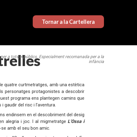
Tornar a la Cartellera
trelles
per a tots el públics. Especialment recomanada per a la
infància
g de quatre curtmetratges, amb una estètica
els personatges protagonistes a descobrir
’aquest programa ens plantegen camins que
 gaudir del risc i l’aventura.
ns endinsem en el descobriment del desig
 alegria i joc. I al migmetratge
L’Ossa i
-se amb el seu bon amic.