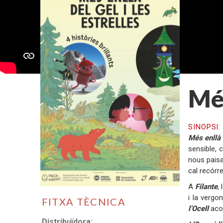
Més
SINOPSI
Més enllà 
sensible, 
nous paisa
cal recórre
A
Filante
,
i la vergo
FITXA TÈCNICA
l’Ocell
acom
Distribuïdora: