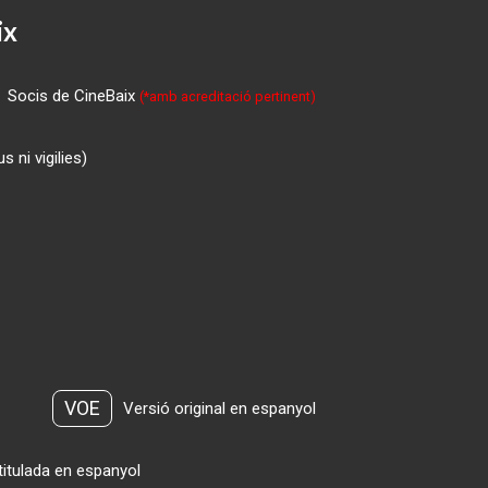
ix
Socis de CineBaix
(*amb acreditació pertinent)
 ni vigilies)
VOE
Versió original en espanyol
titulada en espanyol