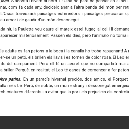
’Ocell.
S’acosta l’hivern al nord. L’Ossa no para de pensar en el seu 
ernar, com fa cada any, decideix anar a l’altra banda del món per r
. L’Ossa travessarà paisatges esfereïdors i paisatges preciosos qu
seu amor i de gaudir d’un món desconegut.
da nit, la Paulette veu caure el mateix estel fugaç al cel i li demana
aparèixer misteriosament. Passen els dies, però l’animaló no torna i 
Els adults es fan petons a la boca i la canalla ho troba repugnant! A
er-se un petó, els brillen els llavis i es tornen de color rosa. El Leo
fants del campament. Però ell té un secret que no compartirà mai
 brillar. Perquè, en realitat, el Leo té ganes de començar a fer peton
obre patins.
En un paradís hivernal preciós, dos amics, el Porquet 
allò més bé. Però, de sobte, un món estrany i desconegut emergeix 
b criatures diferents i a evitar que la por i els prejudicis els controli