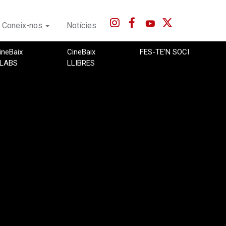
Coneix-nos
Notícies
ineBaix
CineBaix
FES-TE'N SOCI
LABS
LLIBRES