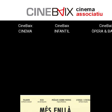
Vés
al
contingut
CineBaix
CineBaix
CineBai
CINEMA
INFANTIL
ÒPERA & B