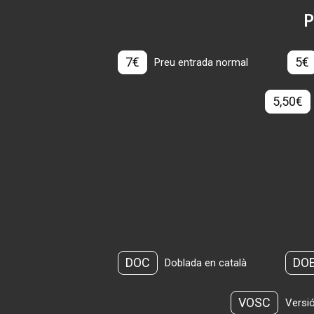
P
7€
5€
Preu entrada normal
5,50€
DOC
DO
Doblada en català
VOSC
Versió