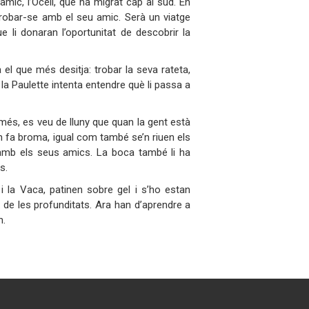
amic, l’Ocell, que ha migrat cap al sud. En
etrobar-se amb el seu amic. Serà un viatge
e li donaran l’oportunitat de descobrir la
 el que més desitja: trobar la seva rateta,
la Paulette intenta entendre què li passa a
 més, es veu de lluny que quan la gent està
 en fa broma, igual com també se’n riuen els
 amb els seus amics. La boca també li ha
s.
i la Vaca, patinen sobre gel i s’ho estan
de les profunditats. Ara han d’aprendre a
n.