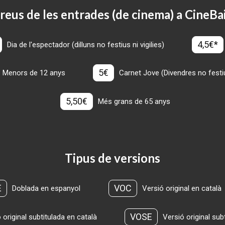
reus de les entrades (de cinema) a CineBa
4,5€*
Dia de l'espectador (dilluns no festius ni vigilies)
5€
Menors de 12 anys
Carnet Jove (Divendres no festius
5,50€
Més grans de 65 anys
Tipus de versions
E
VOC
Doblada en espanyol
Versió original en català
VOSE
 original subtitulada en català
Versió original sub