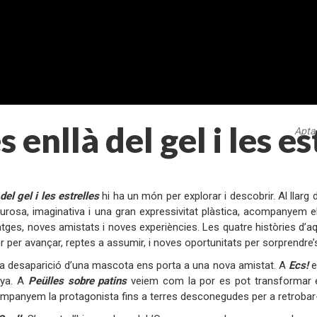
 enllà del gel i les es
Apta 
:
del gel i les estrelles
hi ha un món per explorar i descobrir. Al llar
curosa, imaginativa i una gran expressivitat plàstica, acompanyem 
tges, noves amistats i noves experiències. Les quatre històries d
r per avançar, reptes a assumir, i noves oportunitats per sorprendre’s i
 la desaparició d’una mascota ens porta a una nova amistat. A
Ecs!
e
nya. A
Peülles sobre patins
veiem com la por es pot transformar en
panyem la protagonista fins a terres desconegudes per a retrobar