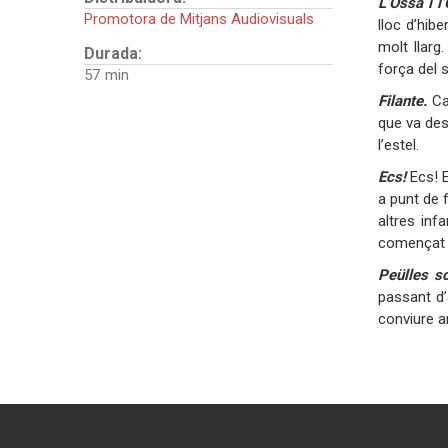
L’Ossa i l
Promotora de Mitjans Audiovisuals
lloc d’hib
molt llarg
Durada:
força del 
57
Filante.
Ca
que va des
l’estel.
Ecs!
Ecs! 
a punt de f
altres in
començat a
Peülles s
passant d’
conviure am