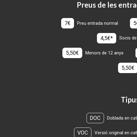
Preus de les entra
7€
5
Preu entrada normal
4,5€*
Socis de
5,50€
Menors de 12 anys
5,50€
Tipu
DOC
Doblada en cat
VOC
Versió original en ca