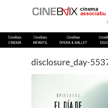
Vés
al
contingut
CineBaix
CineBaix
CineBaix
CineB
CINEMA
INFANTIL
ÒPERA & BALLET
EDU
disclosure_day-553