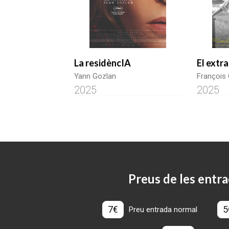
La residèncIA
El extr
Yann Gozlan
François
2025
2025
Preus de les entra
7€
5
Preu entrada normal