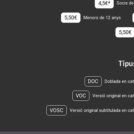
4,5€*
Socis de
5,50€
Menors de 12 anys
5,50€
Tipu
DOC
Doblada en cat
VOC
Versió original en ca
VOSC
Versió original subtitulada en ca