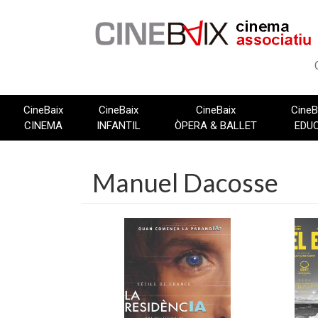
Vés
al
contingut
CineBaix
CineBaix
CineBaix
CineB
CINEMA
INFANTIL
ÒPERA & BALLET
EDU
Manuel Dacosse