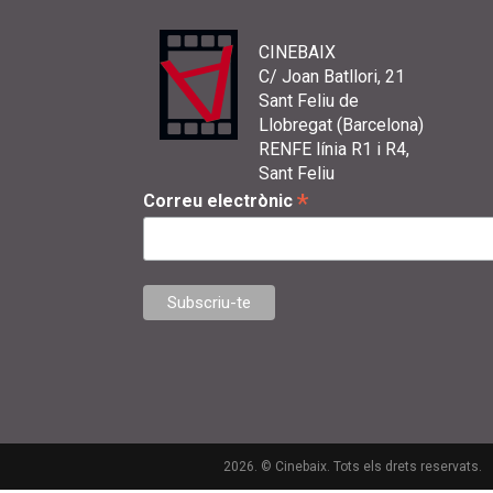
CINEBAIX
C/ Joan Batllori, 21
Sant Feliu de
Llobregat (Barcelona)
RENFE línia R1 i R4,
Sant Feliu
*
Correu electrònic
2026. © Cinebaix. Tots els drets reservats.