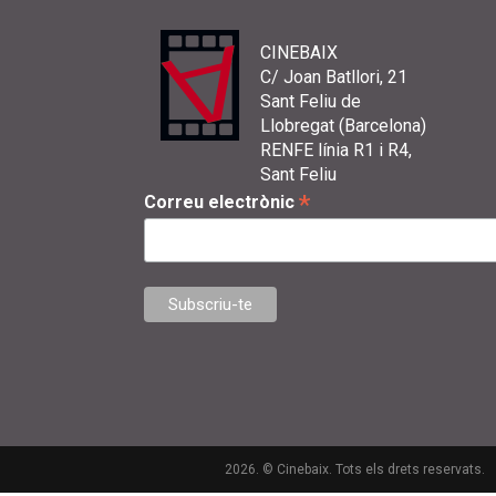
CINEBAIX
C/ Joan Batllori, 21
Sant Feliu de
Llobregat (Barcelona)
RENFE línia R1 i R4,
Sant Feliu
*
Correu electrònic
2026. © Cinebaix. Tots els drets reservats.