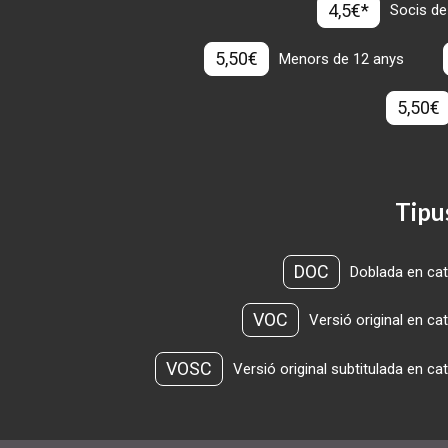
4,5€*
Socis de
5,50€
Menors de 12 anys
5,50€
Tipu
DOC
Doblada en cat
VOC
Versió original en ca
VOSC
Versió original subtitulada en ca