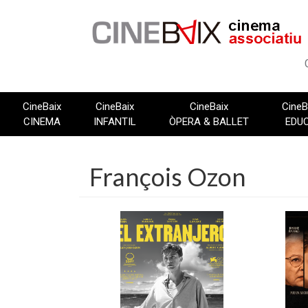
Vés
al
contingut
CineBaix
CineBaix
CineBaix
CineB
CINEMA
INFANTIL
ÒPERA & BALLET
EDU
François Ozon