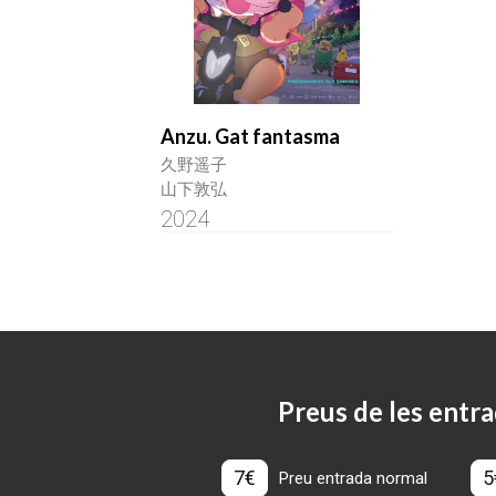
Anzu. Gat fantasma
久野遥子
山下敦弘
2024
Preus de les entra
7€
5
Preu entrada normal