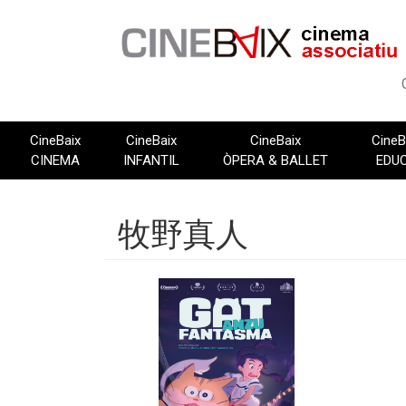
Vés
al
contingut
CineBaix
CineBaix
CineBaix
CineB
CINEMA
INFANTIL
ÒPERA & BALLET
EDU
牧野真人