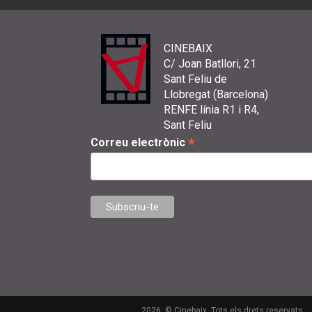
CINEBAIX
C/ Joan Batllori, 21
Sant Feliu de
Llobregat (Barcelona)
RENFE línia R1 i R4,
Sant Feliu
*
Correu electrònic
2026. © Cinebaix. Tots els drets reservats.