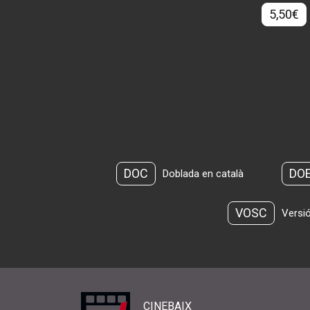
5,50€
DOC
DO
Doblada en català
VOSC
Versió
CINEBAIX