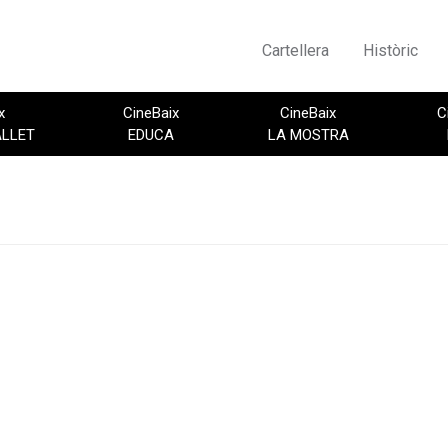
Cartellera
Històric
x
CineBaix
CineBaix
C
ALLET
EDUCA
LA MOSTRA