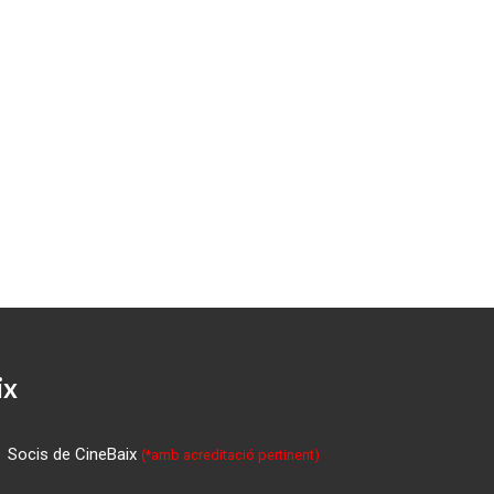
ix
Socis de CineBaix
(*amb acreditació pertinent)