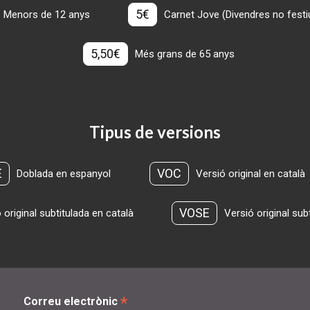
5€
Menors de 12 anys
Carnet Jove (Divendres no festius
5,50€
Més grans de 65 anys
Tipus de versions
E
VOC
Doblada en espanyol
Versió original en català
VOSE
 original subtitulada en català
Versió original sub
*
Correu electrònic