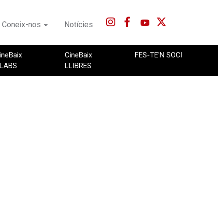
Coneix-nos
Notícies
ineBaix
CineBaix
FES-TE'N SOCI
LABS
LLIBRES