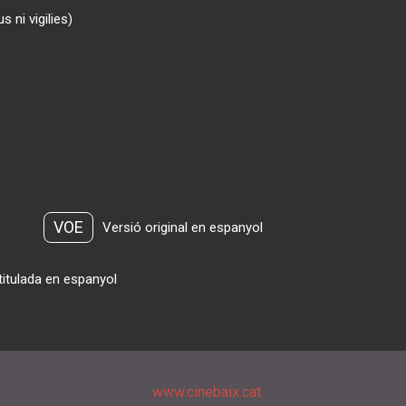
 ni vigilies)
VOE
Versió original en espanyol
titulada en espanyol
www.cinebaix.cat