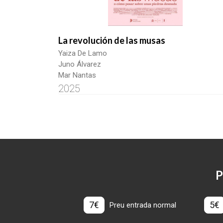
La revolución de las musas
Yaiza De Lamo
Juno Álvarez
Mar Nantas
2025
P
7€
5€
Preu entrada normal