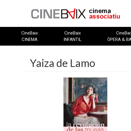
Vés
al
contingut
CineBaix
CineBaix
CineBai
CINEMA
INFANTIL
ÒPERA & B
Yaiza de Lamo