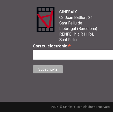
CINEBAIX
C/ Joan Batllori, 21
Sant Feliu de
Llobregat (Barcelona)
RENFE línia R1 i R4,
Sant Feliu
*
Correu electrònic
2026. © Cinebaix. Tots els drets reservats.