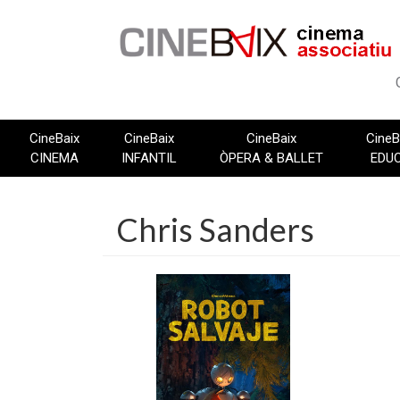
Vés
al
contingut
CineBaix
CineBaix
CineBaix
CineB
CINEMA
INFANTIL
ÒPERA & BALLET
EDU
Chris Sanders