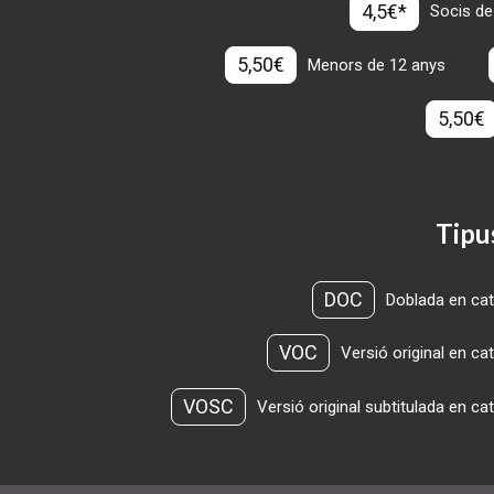
4,5€*
Socis de
5,50€
Menors de 12 anys
5,50€
Tipu
DOC
Doblada en cat
VOC
Versió original en ca
VOSC
Versió original subtitulada en ca