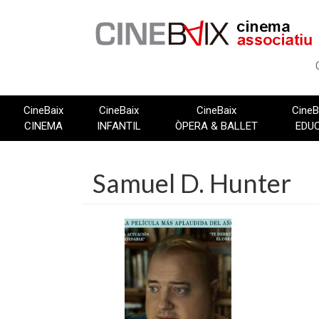
Vés
al
contingut
CineBaix
CineBaix
CineBaix
CineB
CINEMA
INFANTIL
ÒPERA & BALLET
EDU
Samuel D. Hunter