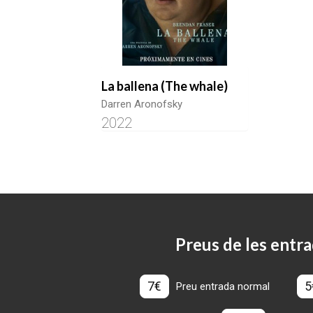
La ballena (The whale)
Darren Aronofsky
2022
Preus de les entra
7€
5
Preu entrada normal