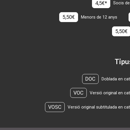
4,5€*
Socis de
5,50€
Menors de 12 anys
5,50€
Tipu
DOC
Doblada en cat
VOC
Versió original en ca
VOSC
Versió original subtitulada en ca