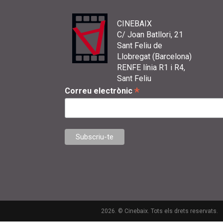
CINEBAIX
C/ Joan Batllori, 21
Sant Feliu de
Llobregat (Barcelona)
RENFE línia R1 i R4,
Sant Feliu
*
Correu electrònic
2026. © Cinebaix. Tots els drets reservats.