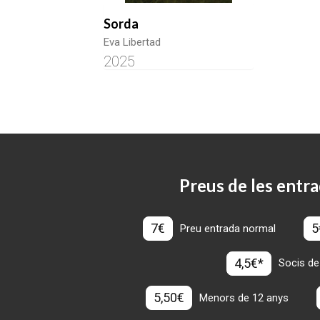
Sorda
Eva Libertad
2025
Preus de les entra
7€
5
Preu entrada normal
4,5€*
Socis de
5,50€
Menors de 12 anys