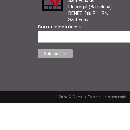
Sant Feliu de
Llobregat (Barcelona)
RENFE línia R1 i R4,
Sant Feliu
*
Correu electrònic
2026. © Cinebaix. Tots els drets reservats.