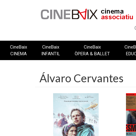
Vés
al
contingut
CineBaix
CineBaix
CineBaix
CineB
CINEMA
INFANTIL
ÒPERA & BALLET
EDU
Álvaro Cervantes