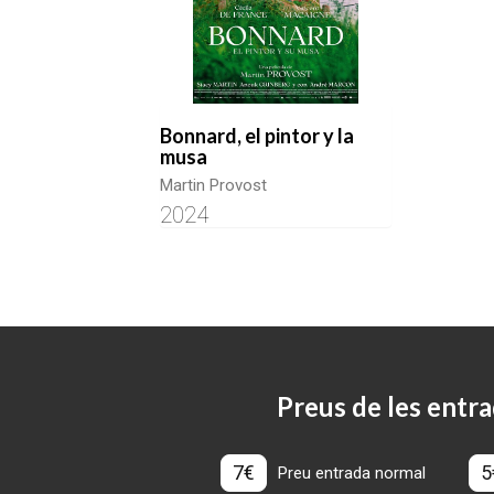
Bonnard, el pintor y la
musa
Martin Provost
2024
Preus de les entra
7€
5
Preu entrada normal