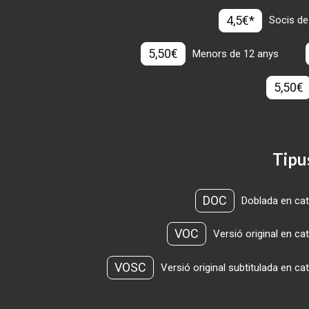
4,5€*
Socis de
5,50€
Menors de 12 anys
5,50€
Tipu
DOC
Doblada en cat
VOC
Versió original en ca
VOSC
Versió original subtitulada en ca