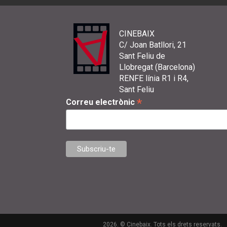
CINEBAIX
C/ Joan Batllori, 21
Sant Feliu de
Llobregat (Barcelona)
RENFE línia R1 i R4,
Sant Feliu
*
Correu electrònic
2026. © Cinebaix. Tots els drets reservats.