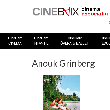
Vés
al
contingut
CineBaix
CineBaix
CineBaix
CineB
CINEMA
INFANTIL
ÒPERA & BALLET
EDU
Anouk Grinberg