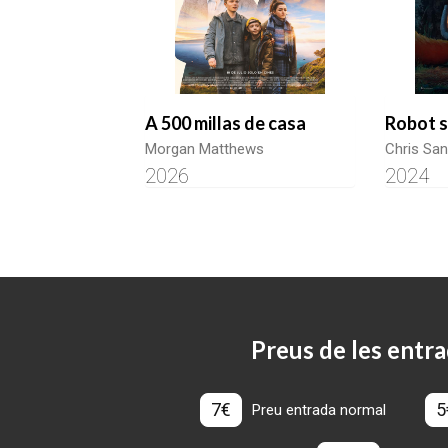
A 500 millas de casa
Robot s
Morgan Matthews
Chris Sa
2026
2024
Preus de les entra
7€
5
Preu entrada normal