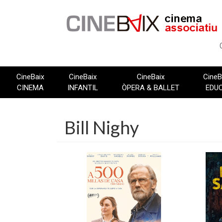
Vés
al
contingut
CineBaix
CineBaix
CineBaix
CineB
CINEMA
INFANTIL
ÒPERA & BALLET
EDU
Bill Nighy