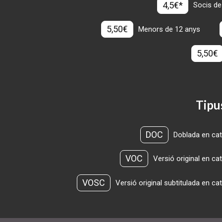
4,5€*
Socis de
5,50€
Menors de 12 anys
5,50€
Tipu
DOC
Doblada en cat
VOC
Versió original en ca
VOSC
Versió original subtitulada en ca