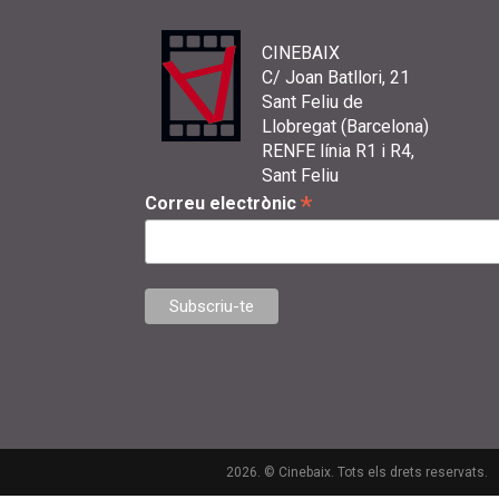
CINEBAIX
C/ Joan Batllori, 21
Sant Feliu de
Llobregat (Barcelona)
RENFE línia R1 i R4,
Sant Feliu
*
Correu electrònic
2026. © Cinebaix. Tots els drets reservats.