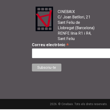
CINEBAIX
C/ Joan Batllori, 21
Sant Feliu de
Llobregat (Barcelona)
RENFE línia R1 i R4,
Sant Feliu
*
Correu electrònic
2026. © Cinebaix. Tots els drets reservats.