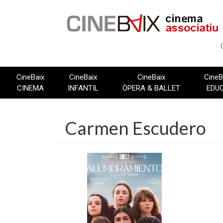
Vés
al
contingut
CineBaix
CineBaix
CineBaix
CineB
CINEMA
INFANTIL
ÒPERA & BALLET
EDU
Carmen Escudero