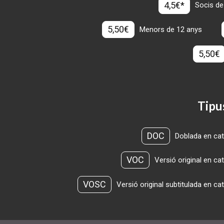
4,5€*
Socis de
5,50€
Menors de 12 anys
5,50€
Tipu
DOC
Doblada en cat
VOC
Versió original en ca
VOSC
Versió original subtitulada en ca