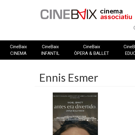
Vés
al
contingut
CineBaix
CineBaix
CineBaix
CineB
CINEMA
INFANTIL
ÒPERA & BALLET
EDU
Ennis Esmer