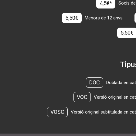
4,5€*
Socis de
5,50€
Menors de 12 anys
5,50€
Tipu
DOC
Doblada en cat
VOC
Versió original en ca
VOSC
Versió original subtitulada en ca