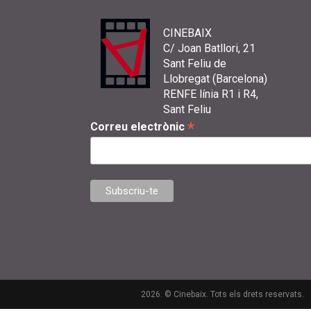
CINEBAIX
C/ Joan Batllori, 21
Sant Feliu de
Llobregat (Barcelona)
RENFE línia R1 i R4,
Sant Feliu
*
Correu electrònic
2026. © Cinebaix. Tots els drets reservats.