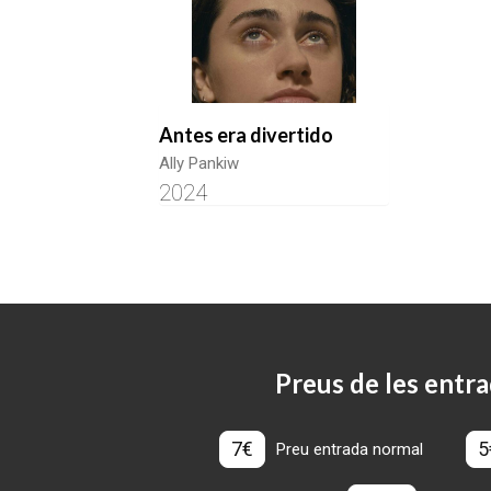
Antes era divertido
Ally Pankiw
2024
Preus de les entra
7€
5
Preu entrada normal