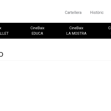
Cartellera
Històric
x
CineBaix
CineBaix
C
ALLET
EDUCA
LA MOSTRA
o