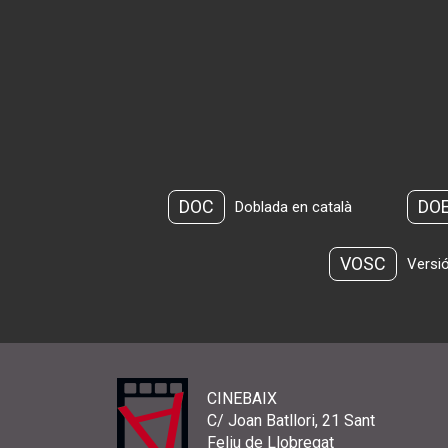
DOC
DO
Doblada en català
VOSC
Versió
CINEBAIX
C/ Joan Batllori, 21 Sant
Feliu de Llobregat