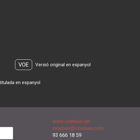
VOE
Versió original en espanyol
titulada en espanyol
www.cinebaix.cat
cinebaix@cinebaix.com
93 666 18 59