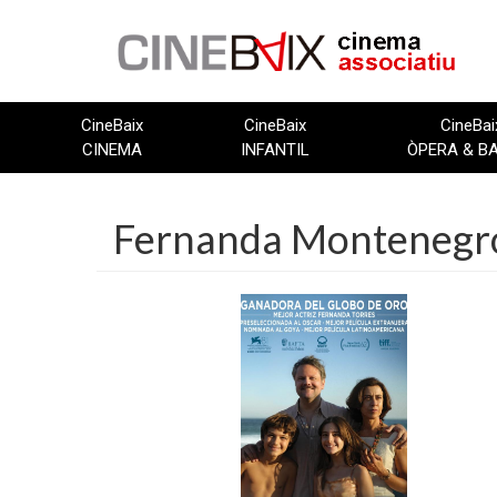
Vés
al
contingut
CineBaix
CineBaix
CineBai
CINEMA
INFANTIL
ÒPERA & B
Fernanda Montenegr