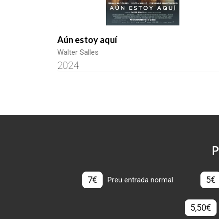
Aún estoy aquí
Walter Salles
2024
P
7€
5€
Preu entrada normal
5,50€