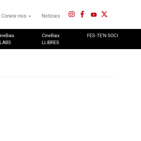
Coneix-nos
Notícies
ineBaix
CineBaix
FES-TE'N SOCI
LABS
LLIBRES