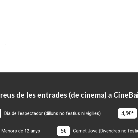
reus de les entrades (de cinema) a CineBa
4,5€*
Dia de l'espectador (dilluns no festius ni vigilies)
5€
Menors de 12 anys
Carnet Jove (Divendres no festius