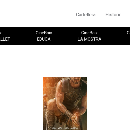
Cartellera
Històric
x
CineBaix
CineBaix
C
ALLET
EDUCA
LA MOSTRA