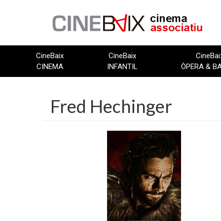
Vés
al
contingut
CineBaix
CineBaix
CineBai
CINEMA
INFANTIL
ÒPERA & B
Fred Hechinger