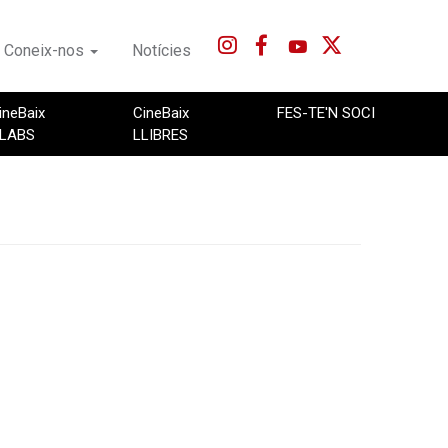
Coneix-nos
Notícies
ineBaix
CineBaix
FES-TE'N SOCI
LABS
LLIBRES