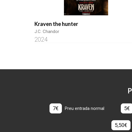
Kraven the hunter
J.C. Chandor
2024
P
7€
5€
Preu entrada normal
5,50€