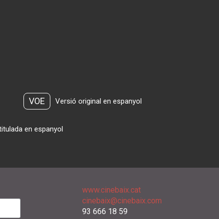
VOE
Versió original en espanyol
titulada en espanyol
www.cinebaix.cat
cinebaix@cinebaix.com
93 666 18 59