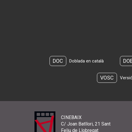
DOC
DO
Doblada en català
VOSC
Versió
CINEBAIX
C/ Joan Batllori, 21 Sant
Feliu de Llobregat