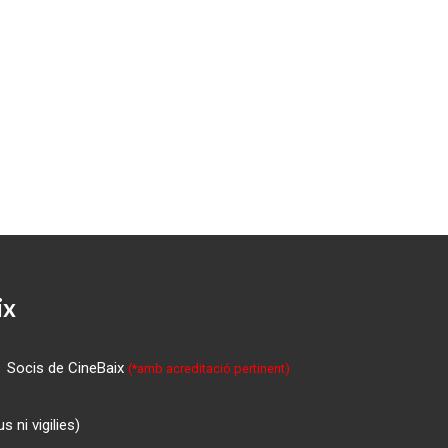
ix
Socis de CineBaix
(*amb acreditació pertinent)
 ni vigilies)