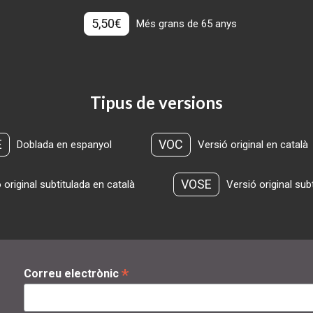
5,50€
Més grans de 65 anys
Tipus de versions
E
VOC
Doblada en espanyol
Versió original en català
VOSE
 original subtitulada en català
Versió original sub
*
Correu electrònic