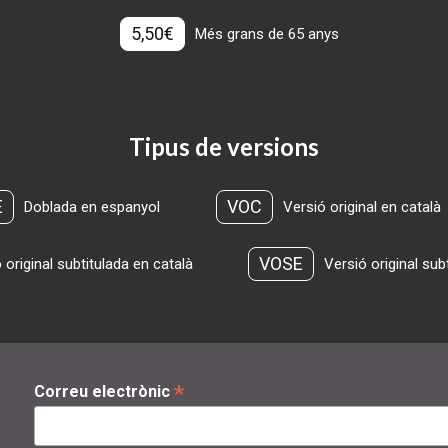
5,50€
Més grans de 65 anys
Tipus de versions
E
VOC
Doblada en espanyol
Versió original en català
VOSE
 original subtitulada en català
Versió original sub
*
Correu electrònic