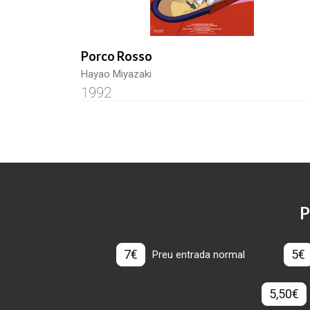
Porco Rosso
Hayao Miyazaki
1992
P
7€
5€
Preu entrada normal
5,50€