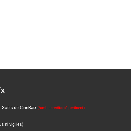
ix
Socis de CineBaix
(*amb acreditació pertinent)
 ni vigilies)