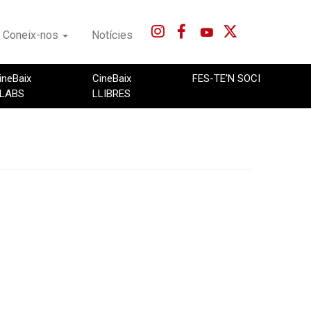
Coneix-nos
Notícies
ineBaix
CineBaix
FES-TE'N SOCI
LABS
LLIBRES