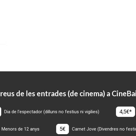
reus de les entrades (de cinema) a CineBa
4,5€*
Dia de l'espectador (dilluns no festius ni vigilies)
5€
Menors de 12 anys
Carnet Jove (Divendres no festius