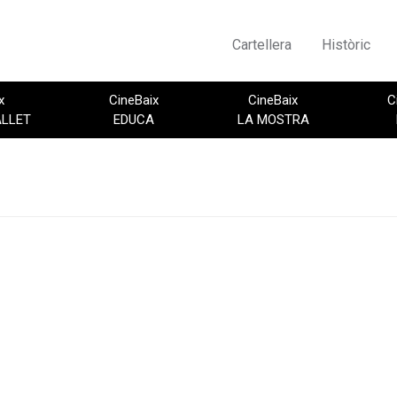
Cartellera
Històric
x
CineBaix
CineBaix
C
ALLET
EDUCA
LA MOSTRA