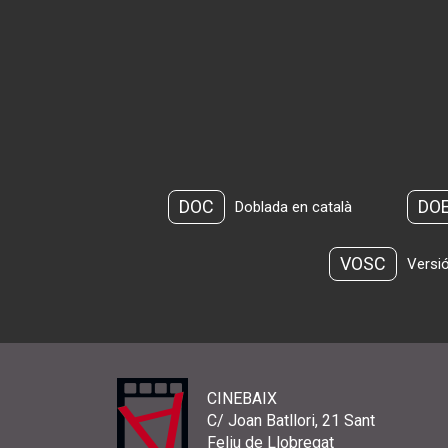
DOC
DO
Doblada en català
VOSC
Versió
CINEBAIX
C/ Joan Batllori, 21 Sant
Feliu de Llobregat