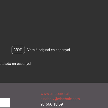
VOE
Versió original en espanyol
titulada en espanyol
www.cinebaix.cat
cinebaix@cinebaix.com
93 666 18 59