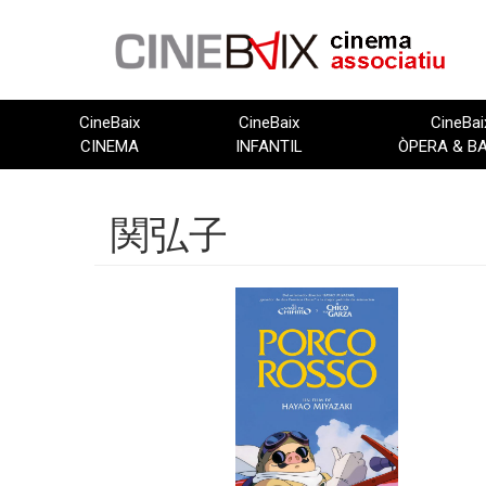
Vés
al
contingut
CineBaix
CineBaix
CineBai
CINEMA
INFANTIL
ÒPERA & B
関弘子